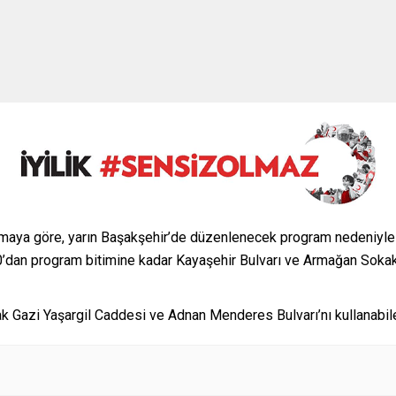
aya göre, yarın Başakşehir’de düzenlenecek program nedeniyle tra
0’dan program bitimine kadar Kayaşehir Bulvarı ve Armağan Sokak 
arak Gazi Yaşargil Caddesi ve Adnan Menderes Bulvarı’nı kullanabil