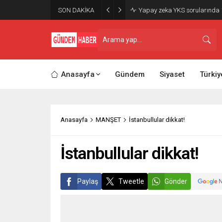
SON DAKİKA
Yapay zeka YKS sorularında 1
Anasayfa
Gündem
Siyaset
Türkiy
Anasayfa
MANŞET
İstanbullular dikkat!
İstanbullular dikkat!
Paylaş
Tweetle
Gönder