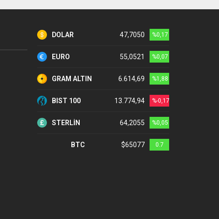
DOLAR
47,7050
%0,17
EURO
55,0521
%0,07
GRAM ALTIN
6.614,69
%1,88
BIST 100
13.774,94
%-0,17
STERLİN
64,2055
%0,05
BTC
$65077
0.7