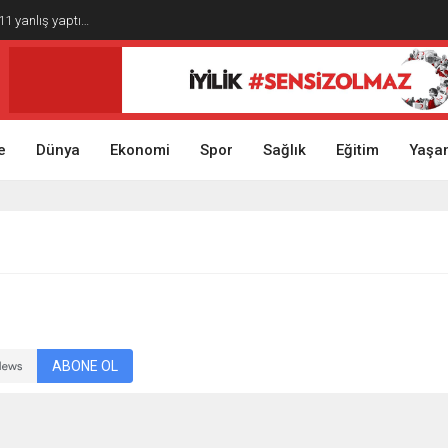
1 yanlış yaptı…
e
Dünya
Ekonomi
Spor
Sağlık
Eğitim
Yaşa
ABONE OL