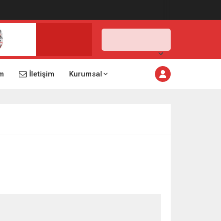
İstanbul,
31
°C
Açık
m
İletişim
Kurumsal