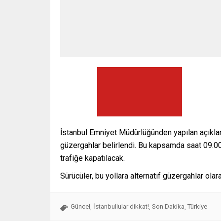
İstanbul Emniyet Müdürlüğünden yapılan açıklam
güzergahlar belirlendi. Bu kapsamda saat 09.0
trafiğe kapatılacak.
Sürücüler, bu yollara alternatif güzergahlar ol
Güncel
İstanbullular dikkat!
Son Dakika
Türkiye
,
,
,