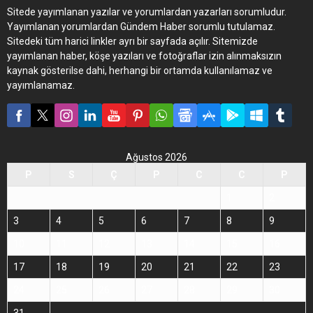
Sitede yayımlanan yazılar ve yorumlardan yazarları sorumludur.
Yayımlanan yorumlardan Gündem Haber sorumlu tutulamaz.
Sitedeki tüm harici linkler ayrı bir sayfada açılır. Sitemizde
yayımlanan haber, köşe yazıları ve fotoğraflar izin alınmaksızın
kaynak gösterilse dahi, herhangi bir ortamda kullanılamaz ve
yayımlanamaz.
Ağustos 2026
P
S
Ç
P
C
C
P
1
2
3
4
5
6
7
8
9
10
11
12
13
14
15
16
17
18
19
20
21
22
23
24
25
26
27
28
29
30