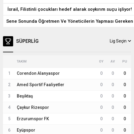
İsrail, Filistinli çocukları hedef alarak soykırım suçu işliyor!
Sene Sonunda Öğretmen Ve Yöneticilerin Yapması Gereken 
SÜPERLIG
Lig Seçin
TAKIM
OY
AV
PU
1
Corendon Alanyaspor
0
0
0
2
Amed Sportif Faaliyetler
0
0
0
3
Beşiktaş
0
0
0
4
Çaykur Rizespor
0
0
0
5
Erzurumspor FK
0
0
0
6
Eyüpspor
0
0
0