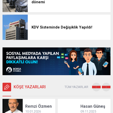
dönemi
KDV Sisteminde Değişiklik Yapıldı!
KÖŞE YAZARLARI
TÜM YAZARLAR
Remzi
Özmen
Hasan
Güneş
10.01.2026
09.11.2025