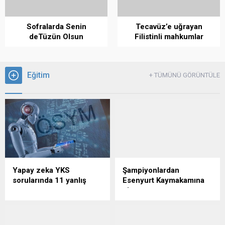
Sofralarda Senin
Tecavüz’e uğrayan
deTüzün Olsun
Filistinli mahkumlar
anlatıyor
Eğitim
+ TÜMÜNÜ GÖRÜNTÜLE
Yapay zeka YKS
Şampiyonlardan
sorularında 11 yanlış
Esenyurt Kaymakamına
yaptı…
ziyaret
Ölçme, Seçme ve
Bulgaristan’ın Varna
Yerleştirme Merkezi
kentinde düzenlenen BLACK
(ÖSYM) tarafından organize
SEA CUP’26 Yüzme