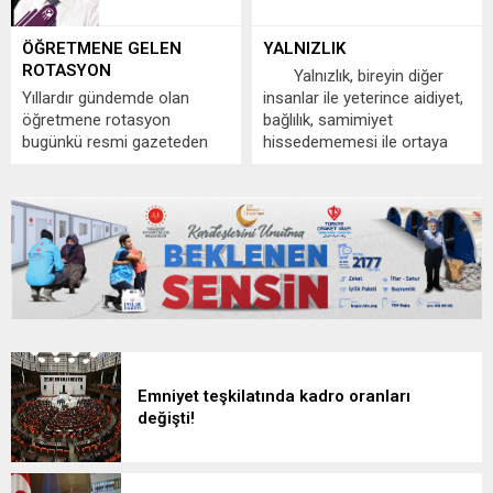
ÖĞRETMENE GELEN
YALNIZLIK
ROTASYON
Yalnızlık, bireyin diğer
Yıllardır gündemde olan
insanlar ile yeterince aidiyet,
öğretmene rotasyon
bağlılık, samimiyet
bugünkü resmi gazeteden
hissedememesi ile ortaya
yayımlanarak yürürlüğe
çıkan bir boşluk hissidir(
girmiş oldu. Öteden beri kimi
https:
öğretmenler rotasyona
//olgupsikoloji.comyalnızlık)
şiddetle karşı dururken daha
Elbette bu tanıma farklı
genç öğretmenler ise aynı
açılardan bakılabilir.
arzu ve istekle rotasyonun
Bunlardan aidiyet önemli bir
yapılmasını istemektedirler.
yer tutmaktadır. Çünkü kişi,
Onun için nereden çıktı bu
bir gruba topluluğa, topluma
rotasyon diyemiyoruz.
ait olmadığını hissederse...
Doğaldır ki...
Emniyet teşkilatında kadro oranları
değişti!