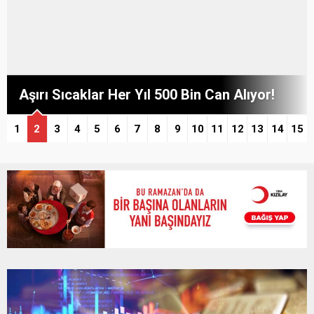
Aşırı Sıcaklar Her Yıl 500 Bin Can Alıyor!
1
2
3
4
5
6
7
8
9
10
11
12
13
14
15