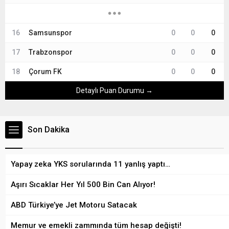
16
Samsunspor
0
0
0
17
Trabzonspor
0
0
0
18
Çorum FK
0
0
0
Detaylı Puan Durumu →
Son Dakika
Yapay zeka YKS sorularında 11 yanlış yaptı…
Aşırı Sıcaklar Her Yıl 500 Bin Can Alıyor!
ABD Türkiye’ye Jet Motoru Satacak
Memur ve emekli zammında tüm hesap değişti!