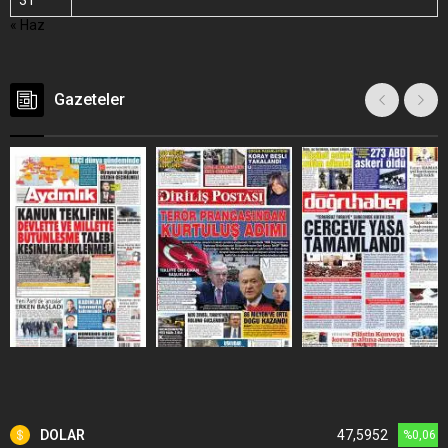
31
« Haz
Gazeteler
DOLAR
47,5952
%0,06