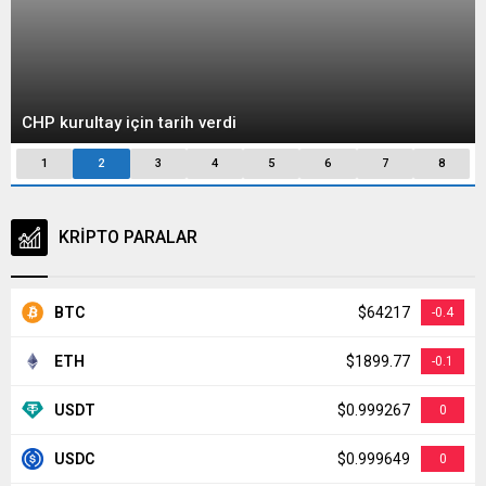
CHP kurultay için tarih verdi
1
2
3
4
5
6
7
8
KRİPTO PARALAR
BTC
$64217
-0.4
ETH
$1899.77
-0.1
USDT
$0.999267
0
USDC
$0.999649
0