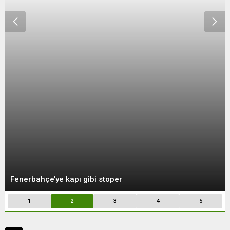
Fenerbahçe’ye kapı gibi stoper
1
2
3
4
5