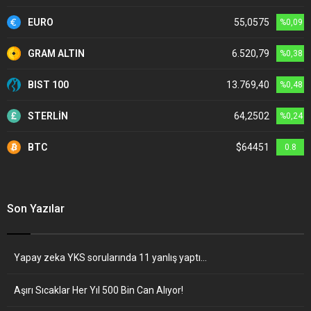
EURO
55,0575
%0,09
GRAM ALTIN
6.520,79
%0,38
BIST 100
13.769,40
%0,48
STERLİN
64,2502
%0,24
BTC
$64451
0.8
Son Yazılar
Yapay zeka YKS sorularında 11 yanlış yaptı…
Aşırı Sıcaklar Her Yıl 500 Bin Can Alıyor!