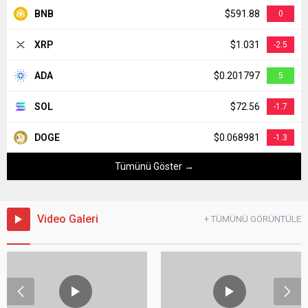
BNB
$591.88
0
XRP
$1.031
-2.5
ADA
$0.201797
5
SOL
$72.56
-1.7
DOGE
$0.068981
-1.3
Tümünü Göster →
Video Galeri
+ TÜMÜNÜ GÖRÜNTÜLE