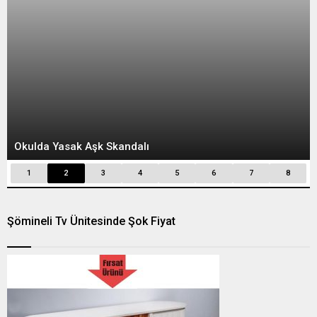
Okulda Yasak Aşk Skandalı
1
2
3
4
5
6
7
8
Şömineli Tv Ünitesinde Şok Fiyat