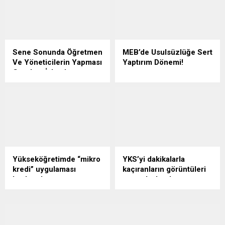
edilen ve bu yıl toplam 2
Yarışları’nda altın madalya
milyon 425 bin 628 adayın
kazanan Esenyurt Ortaokulu
başvuru gerçekleştirdiği
millî sporcu öğrencileri
2026 Yükseköğretim
Kerem Eymen Tunç , Yiğit Ali
Kurumları Sınavı (2026-
Tunç, Esenyurt Kaymakamı
Sene Sonunda Öğretmen
MEB’de Usulsüzlüğe Sert
YKS), 21 Haziran günü
Fatih Çobanoğlu’nu
Ve Yöneticilerin Yapması
Yaptırım Dönemi!
yapılan Yabancı Dil Testi
makamında ziyaret etti.
Gereken İşlemler
Milli Eğitim Bakanı Yusuf
(YDT) oturumunun
Milli Eğitim Bakanlığı, 2025-
Tekin, yeni eğitim-öğretim
tamamlanmasıyla birlikte
2026 eğitim ve öğretim
döneminde hem velileri hem
sona erdi. Sınavın bitişinin
yılının 26 Haziran 2026
de öğrencileri yakından
ardından, temel soru
tarihinde sona erecek
ilgilendiren çok kritik yapısal
kitapçıkları ile cevap
olması nedeniyle yıl sonu iş
değişiklikleri kamuoyuna
anahtarları aynı gün...
ve işlemlerine yönelik resmi
duyurdu.
genelgeyi yayımladı.
Yükseköğretimde “mikro
YKS’yi dakikalarla
kredi” uygulaması
kaçıranların görüntüleri
başlıyor!
mercek altında
YÖK, yükseköğretimde
Yükseköğretim Kurumları
öğrenme modelini
Sınavı (YKS), her yıl olduğu
değiştirecek yeni bir
gibi bu yıl da okul kapılarında
uygulamayı hayata geçiriyor.
büyük dramlara sahne oldu.