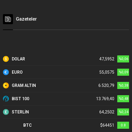
Gazeteler
DOLAR
47,5952
%0,06
EURO
55,0575
%0,09
GRAM ALTIN
6.520,79
%0,38
BIST 100
13.769,40
%0,48
STERLİN
64,2502
%0,24
BTC
$64451
0.8