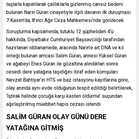
taşlarla kapatılarak çalılıklarla gizlenmiş cansız bedeni
bulunan Narin Güran cinayetiyle ilgili davanın ilk duruşması
7 Kasım’da, 8’inci Ağır Ceza Mahkemesi’nde görülecek.
Soruşturma kapsamında, tutuklu 12 şüpheliden 4’ü
hakkında, Diyarbakır Cumhuriyet Başsavcılığı tarafından
hazırlanan iddianamede, aracında Narin’e ait DNA ve kıl
örneği bulunan amcası Salim Güran, annesi Yüksel Güran
ve ağabeyi Enes Güran ile gözaltına alındıktan sonra
cesedi dere yatağına taşıdığını itiraf eden komşuları
Nevzat Bahtiyar’ın HTS ve baz istasyonu kayıtlarına göre,
olay anında aynı evde olduğunun tespit edildiği belirtilerek,
‘İştirak halinde çocuğa karşı kasten öldürme’ suçundan
ağırlaştırılmış müebbet hapis cezası istendi.
SALİM GÜRAN OLAY GÜNÜ DERE
YATAĞINA GİTMİŞ