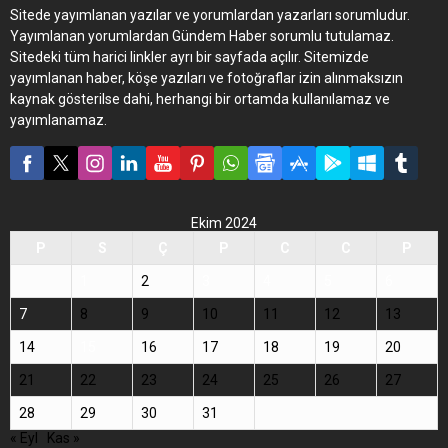
Sitede yayımlanan yazılar ve yorumlardan yazarları sorumludur.
Yayımlanan yorumlardan Gündem Haber sorumlu tutulamaz.
Sitedeki tüm harici linkler ayrı bir sayfada açılır. Sitemizde
yayımlanan haber, köşe yazıları ve fotoğraflar izin alınmaksızın
kaynak gösterilse dahi, herhangi bir ortamda kullanılamaz ve
yayımlanamaz.
Ekim 2024
P
S
Ç
P
C
C
P
1
2
3
4
5
6
7
8
9
10
11
12
13
14
15
16
17
18
19
20
21
22
23
24
25
26
27
28
29
30
31
« Eyl
Kas »