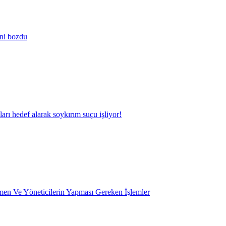
ini bozdu
kları hedef alarak soykırım suçu işliyor!
en Ve Yöneticilerin Yapması Gereken İşlemler