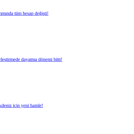
mında tüm hesap değişti!
rleştirmede dayatma dönemi bitti!
deniz için yeni hamle!