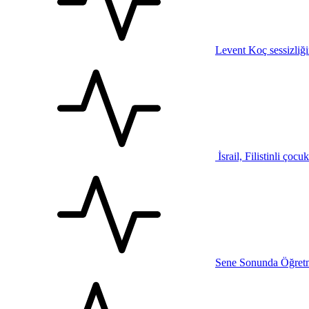
Levent Koç sessizliğ
İsrail, Filistinli çocu
Sene Sonunda Öğretm