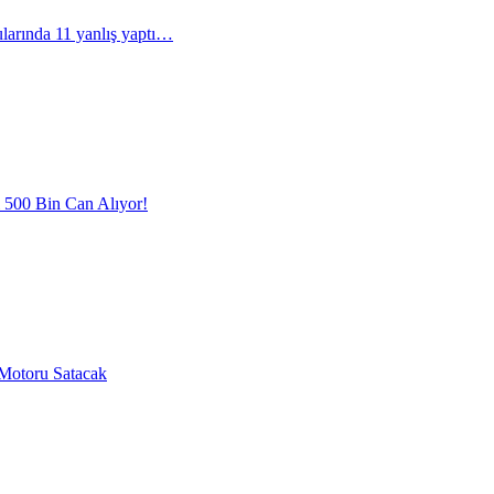
arında 11 yanlış yaptı…
l 500 Bin Can Alıyor!
Motoru Satacak