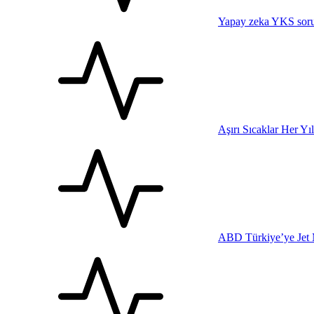
Yapay zeka YKS sorul
Aşırı Sıcaklar Her Yı
ABD Türkiye’ye Jet 