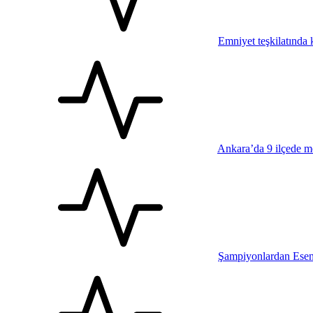
Emniyet teşkilatında k
Ankara’da 9 ilçede me
Şampiyonlardan Esen