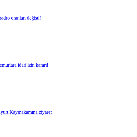
adro oranları değişti!
murlara idari izin kararı!
yurt Kaymakamına ziyaret