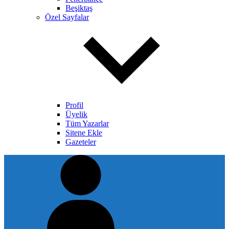
Beşiktaş
Özel Sayfalar
Profil
Üyelik
Tüm Yazarlar
Sitene Ekle
Gazeteler