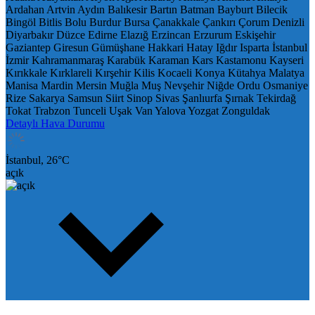
Ardahan
Artvin
Aydın
Balıkesir
Bartın
Batman
Bayburt
Bilecik
Bingöl
Bitlis
Bolu
Burdur
Bursa
Çanakkale
Çankırı
Çorum
Denizli
Diyarbakır
Düzce
Edirne
Elazığ
Erzincan
Erzurum
Eskişehir
Gaziantep
Giresun
Gümüşhane
Hakkari
Hatay
Iğdır
Isparta
İstanbul
İzmir
Kahramanmaraş
Karabük
Karaman
Kars
Kastamonu
Kayseri
Kırıkkale
Kırklareli
Kırşehir
Kilis
Kocaeli
Konya
Kütahya
Malatya
Manisa
Mardin
Mersin
Muğla
Muş
Nevşehir
Niğde
Ordu
Osmaniye
Rize
Sakarya
Samsun
Siirt
Sinop
Sivas
Şanlıurfa
Şırnak
Tekirdağ
Tokat
Trabzon
Tunceli
Uşak
Van
Yalova
Yozgat
Zonguldak
Detaylı Hava Durumu
İstanbul,
26
°C
açık