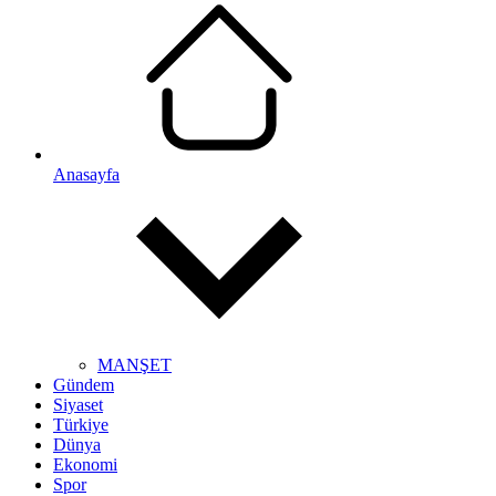
Anasayfa
MANŞET
Gündem
Siyaset
Türkiye
Dünya
Ekonomi
Spor