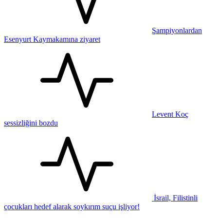
Şampiyonlardan
Esenyurt Kaymakamına ziyaret
Levent Koç
sessizliğini bozdu
İsrail, Filistinli
çocukları hedef alarak soykırım suçu işliyor!