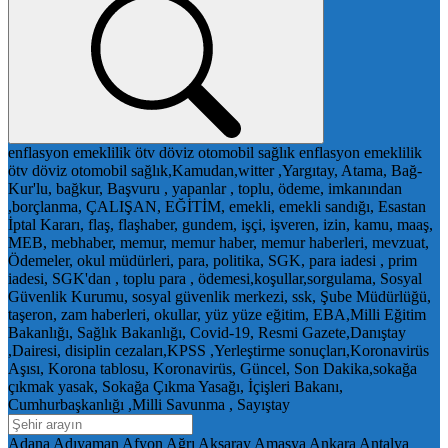
enflasyon
emeklilik
ötv
döviz
otomobil
sağlık
enflasyon
emeklilik
ötv
döviz
otomobil
sağlık,Kamudan,witter ,Yargıtay, Atama, Bağ-
Kur'lu, bağkur, Başvuru , yapanlar , toplu, ödeme, imkanından
,borçlanma, ÇALIŞAN, EĞİTİM, emekli, emekli sandığı, Esastan
İptal Kararı, flaş, flaşhaber, gundem, işçi, işveren, izin, kamu, maaş,
MEB, mebhaber, memur, memur haber, memur haberleri, mevzuat,
Ödemeler, okul müdürleri, para, politika, SGK, para iadesi , prim
iadesi, SGK'dan , toplu para , ödemesi,koşullar,sorgulama, Sosyal
Güvenlik Kurumu, sosyal güvenlik merkezi, ssk, Şube Müdürlüğü,
taşeron, zam haberleri, okullar, yüz yüze eğitim, EBA,Milli Eğitim
Bakanlığı, Sağlık Bakanlığı, Covid-19, Resmi Gazete,Danıştay
,Dairesi, disiplin cezaları,KPSS ,Yerleştirme sonuçları,Koronavirüs
Aşısı, Korona tablosu, Koronavirüs, Güncel, Son Dakika,sokağa
çıkmak yasak, Sokağa Çıkma Yasağı, İçişleri Bakanı,
Cumhurbaşkanlığı ,Milli Savunma , Sayıştay
Adana
Adıyaman
Afyon
Ağrı
Aksaray
Amasya
Ankara
Antalya