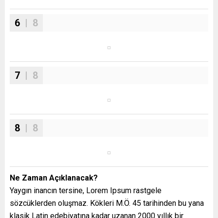
6
| 8
7
| 8
8
| 8
Ne Zaman Açıklanacak?
Yaygın inancın tersine, Lorem Ipsum rastgele
sözcüklerden oluşmaz. Kökleri M.Ö. 45 tarihinden bu yana
klasik Latin edebiyatına kadar uzanan 2000 yıllık bir