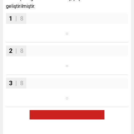
geliştirilmiştir.
1
| 8
2
| 8
3
| 8