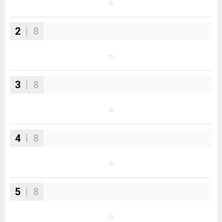
2
| 8
3
| 8
4
| 8
5
| 8