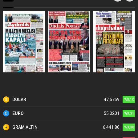
DOLAR
47,5759
%0,10
EURO
55,0201
%0,31
GRAM ALTIN
6.441,86
%3,38