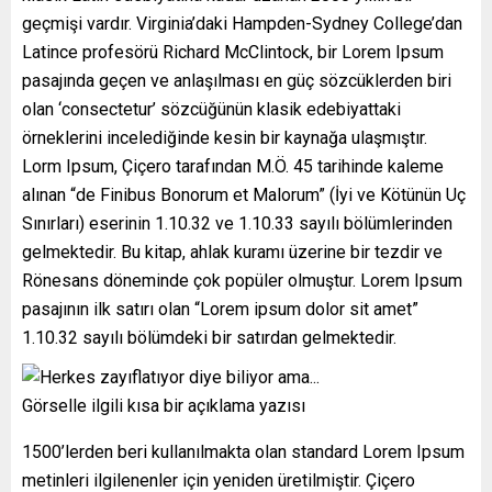
geçmişi vardır. Virginia’daki Hampden-Sydney College’dan
Latince profesörü Richard McClintock, bir Lorem Ipsum
pasajında geçen ve anlaşılması en güç sözcüklerden biri
olan ‘consectetur’ sözcüğünün klasik edebiyattaki
örneklerini incelediğinde kesin bir kaynağa ulaşmıştır.
Lorm Ipsum, Çiçero tarafından M.Ö. 45 tarihinde kaleme
alınan “de Finibus Bonorum et Malorum” (İyi ve Kötünün Uç
Sınırları) eserinin 1.10.32 ve 1.10.33 sayılı bölümlerinden
gelmektedir. Bu kitap, ahlak kuramı üzerine bir tezdir ve
Rönesans döneminde çok popüler olmuştur. Lorem Ipsum
pasajının ilk satırı olan “Lorem ipsum dolor sit amet”
1.10.32 sayılı bölümdeki bir satırdan gelmektedir.
Görselle ilgili kısa bir açıklama yazısı
1500’lerden beri kullanılmakta olan standard Lorem Ipsum
metinleri ilgilenenler için yeniden üretilmiştir. Çiçero