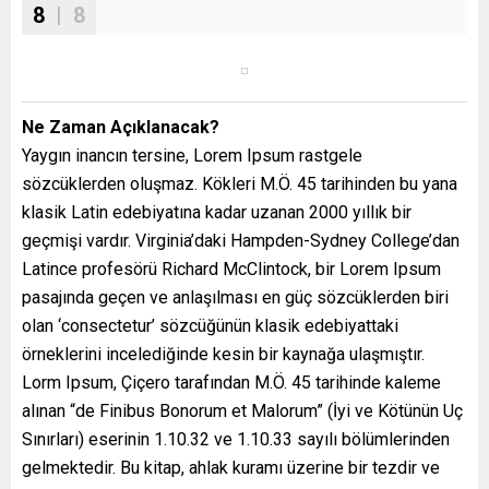
8
| 8
Ne Zaman Açıklanacak?
Yaygın inancın tersine, Lorem Ipsum rastgele
sözcüklerden oluşmaz. Kökleri M.Ö. 45 tarihinden bu yana
klasik Latin edebiyatına kadar uzanan 2000 yıllık bir
geçmişi vardır. Virginia’daki Hampden-Sydney College’dan
Latince profesörü Richard McClintock, bir Lorem Ipsum
pasajında geçen ve anlaşılması en güç sözcüklerden biri
olan ‘consectetur’ sözcüğünün klasik edebiyattaki
örneklerini incelediğinde kesin bir kaynağa ulaşmıştır.
Lorm Ipsum, Çiçero tarafından M.Ö. 45 tarihinde kaleme
alınan “de Finibus Bonorum et Malorum” (İyi ve Kötünün Uç
Sınırları) eserinin 1.10.32 ve 1.10.33 sayılı bölümlerinden
gelmektedir. Bu kitap, ahlak kuramı üzerine bir tezdir ve