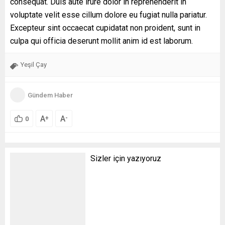
consequat. Duis aute irure dolor in reprehenderit in
voluptate velit esse cillum dolore eu fugiat nulla pariatur.
Excepteur sint occaecat cupidatat non proident, sunt in
culpa qui officia deserunt mollit anim id est laborum.
Yeşil Çay
Gündem Haber
A
A
+
-
0
Sizler için yazıyoruz