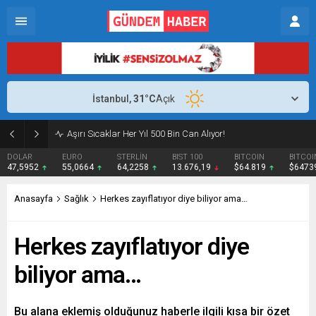
İstanbul,
31
°C
Açık
Aşırı Sıcaklar Her Yıl 500 Bin Can Alıyor!
DOLAR
EURO
STERLİN
BIST 100
BITCOIN
BITCOI
47,5952
55,0664
64,2258
13.676,19
$64.819
$6473
Anasayfa
Sağlık
Herkes zayıflatıyor diye biliyor ama…
Herkes zayıflatıyor diye
biliyor ama…
Bu alana eklemiş olduğunuz haberle ilgili kısa bir özet