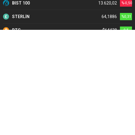
BIST 100
13.620,02
%-0,50
STERLİN
64,1886
%0,31
BTC
$64438
0.5
Son Yazılar
Yapay zeka YKS sorularında 11 yanlış yaptı…
Aşırı Sıcaklar Her Yıl 500 Bin Can Alıyor!
ABD Türkiye’ye Jet Motoru Satacak
Memur ve emekli zammında tüm hesap değişti!
Emeklilikte hizmet birleştirmede dayatma dönemi bitti!