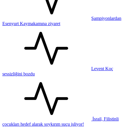
Şampiyonlardan
Esenyurt Kaymakamına ziyaret
Levent Koç
sessizliğini bozdu
İsrail, Filistinli
çocukları hedef alarak soykırım suçu işliyor!