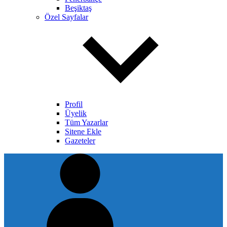
Beşiktaş
Özel Sayfalar
Profil
Üyelik
Tüm Yazarlar
Sitene Ekle
Gazeteler