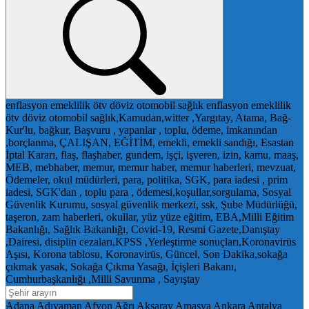
enflasyon
emeklilik
ötv
döviz
otomobil
sağlık
enflasyon
emeklilik
ötv
döviz
otomobil
sağlık,Kamudan,witter ,Yargıtay, Atama, Bağ-
Kur'lu, bağkur, Başvuru , yapanlar , toplu, ödeme, imkanından
,borçlanma, ÇALIŞAN, EĞİTİM, emekli, emekli sandığı, Esastan
İptal Kararı, flaş, flaşhaber, gundem, işçi, işveren, izin, kamu, maaş,
MEB, mebhaber, memur, memur haber, memur haberleri, mevzuat,
Ödemeler, okul müdürleri, para, politika, SGK, para iadesi , prim
iadesi, SGK'dan , toplu para , ödemesi,koşullar,sorgulama, Sosyal
Güvenlik Kurumu, sosyal güvenlik merkezi, ssk, Şube Müdürlüğü,
taşeron, zam haberleri, okullar, yüz yüze eğitim, EBA,Milli Eğitim
Bakanlığı, Sağlık Bakanlığı, Covid-19, Resmi Gazete,Danıştay
,Dairesi, disiplin cezaları,KPSS ,Yerleştirme sonuçları,Koronavirüs
Aşısı, Korona tablosu, Koronavirüs, Güncel, Son Dakika,sokağa
çıkmak yasak, Sokağa Çıkma Yasağı, İçişleri Bakanı,
Cumhurbaşkanlığı ,Milli Savunma , Sayıştay
Adana
Adıyaman
Afyon
Ağrı
Aksaray
Amasya
Ankara
Antalya