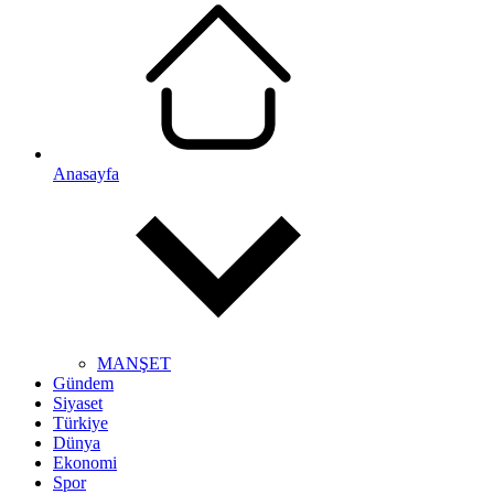
Anasayfa
MANŞET
Gündem
Siyaset
Türkiye
Dünya
Ekonomi
Spor