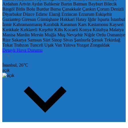
Ardahan
Artvin
Aydın
Balıkesir
Bartın
Batman
Bayburt
Bilecik
Bingöl
Bitlis
Bolu
Burdur
Bursa
Çanakkale
Çankırı
Çorum
Denizli
Diyarbakır
Düzce
Edirne
Elazığ
Erzincan
Erzurum
Eskişehir
Gaziantep
Giresun
Gümüşhane
Hakkari
Hatay
Iğdır
Isparta
İstanbul
İzmir
Kahramanmaraş
Karabük
Karaman
Kars
Kastamonu
Kayseri
Kırıkkale
Kırklareli
Kırşehir
Kilis
Kocaeli
Konya
Kütahya
Malatya
Manisa
Mardin
Mersin
Muğla
Muş
Nevşehir
Niğde
Ordu
Osmaniye
Rize
Sakarya
Samsun
Siirt
Sinop
Sivas
Şanlıurfa
Şırnak
Tekirdağ
Tokat
Trabzon
Tunceli
Uşak
Van
Yalova
Yozgat
Zonguldak
Detaylı Hava Durumu
İstanbul,
26
°C
açık