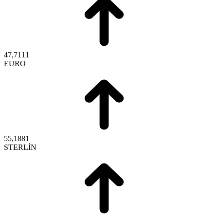
47,7111
EURO
55,1881
STERLİN