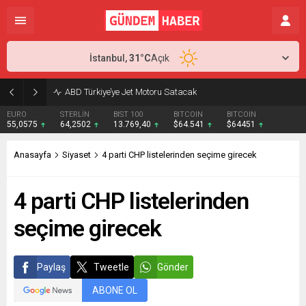
İstanbul,
31
°C
Açık
ABD Türkiye’ye Jet Motoru Satacak
EURO
STERLİN
BIST 100
BITCOIN
BITCOIN
55,0575
64,2502
13.769,40
$64.541
$64451
Anasayfa
Siyaset
4 parti CHP listelerinden seçime girecek
4 parti CHP listelerinden
seçime girecek
Paylaş
Tweetle
Gönder
ABONE OL