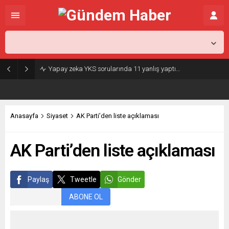
İstanbul,
25
°C
Açık
Yapay zeka YKS sorularında 11 yanlış yaptı…
Anasayfa
Siyaset
AK Parti’den liste açıklaması
AK Parti’den liste açıklaması
Paylaş
Tweetle
Gönder
ABONE OL