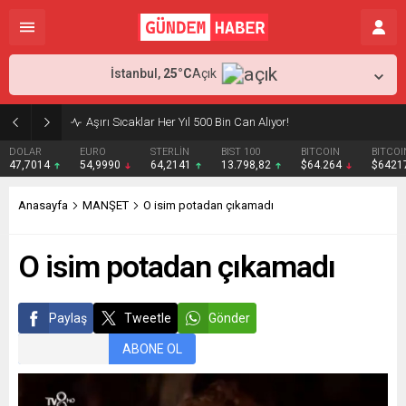
İstanbul,
25
°C
Açık
Aşırı Sıcaklar Her Yıl 500 Bin Can Alıyor!
DOLAR
EURO
STERLİN
BIST 100
BITCOIN
BITCOI
47,7014
54,9990
64,2141
13.798,82
$64.264
$6421
Anasayfa
MANŞET
O isim potadan çıkamadı
O isim potadan çıkamadı
Paylaş
Tweetle
Gönder
ABONE OL