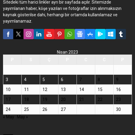
Sitedeki tüm harici linkler ayrı bir sayfada açılır. Sitemizde
yayımlanan haber, köşe yazıları ve fotoğraflar izin alınmaksızın
kaynak gösterilse dahi, herhangi bir ortamda kullanılamaz ve
yayımlanamaz.
Nisan 2023
P
S
Ç
P
C
C
P
1
2
3
4
5
6
7
8
9
10
11
12
13
14
15
16
17
18
19
20
21
22
23
24
25
26
27
28
29
30
« May
May »