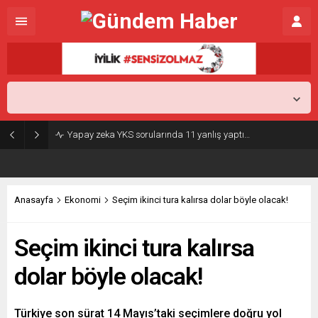
İstanbul,
25
°C
Kapalı
Yapay zeka YKS sorularında 11 yanlış yaptı…
Anasayfa
Ekonomi
Seçim ikinci tura kalırsa dolar böyle olacak!
Seçim ikinci tura kalırsa
dolar böyle olacak!
Türkiye son sürat 14 Mayıs’taki seçimlere doğru yol