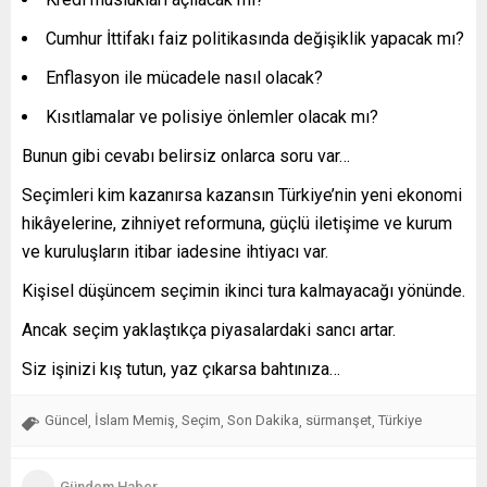
Cumhur İttifakı faiz politikasında değişiklik yapacak mı?
Enflasyon ile mücadele nasıl olacak?
Kısıtlamalar ve polisiye önlemler olacak mı?
Bunun gibi cevabı belirsiz onlarca soru var…
Seçimleri kim kazanırsa kazansın Türkiye’nin yeni ekonomi
hikâyelerine, zihniyet reformuna, güçlü iletişime ve kurum
ve kuruluşların itibar iadesine ihtiyacı var.
Kişisel düşüncem seçimin ikinci tura kalmayacağı yönünde.
Ancak seçim yaklaştıkça piyasalardaki sancı artar.
Siz işinizi kış tutun, yaz çıkarsa bahtınıza…
Güncel
İslam Memiş
Seçim
Son Dakika
sürmanşet
Türkiye
,
,
,
,
,
Gündem Haber