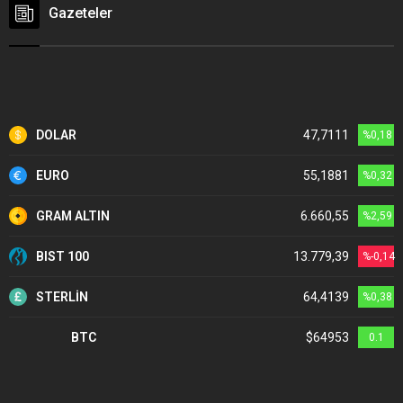
Gazeteler
DOLAR
47,7111
%0,18
EURO
55,1881
%0,32
GRAM ALTIN
6.660,55
%2,59
BIST 100
13.779,39
%-0,14
STERLİN
64,4139
%0,38
BTC
$64953
0.1