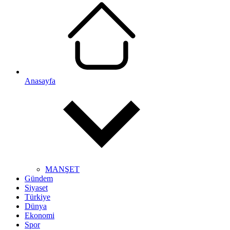
Anasayfa
MANŞET
Gündem
Siyaset
Türkiye
Dünya
Ekonomi
Spor