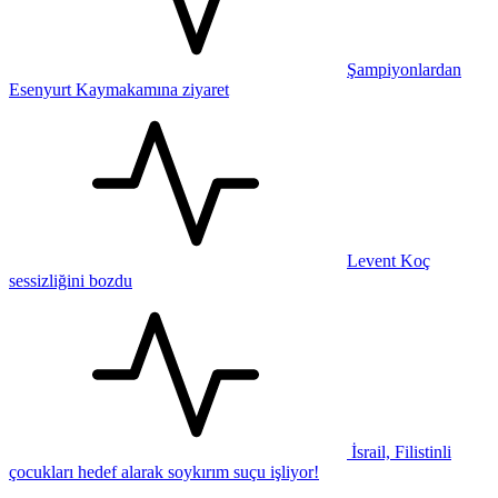
Şampiyonlardan
Esenyurt Kaymakamına ziyaret
Levent Koç
sessizliğini bozdu
İsrail, Filistinli
çocukları hedef alarak soykırım suçu işliyor!