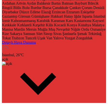
Ardahan
Artvin
Aydın
Balıkesir
Bartın
Batman
Bayburt
Bilecik
Bingöl
Bitlis
Bolu
Burdur
Bursa
Çanakkale
Çankırı
Çorum
Denizli
Diyarbakır
Düzce
Edirne
Elazığ
Erzincan
Erzurum
Eskişehir
Gaziantep
Giresun
Gümüşhane
Hakkari
Hatay
Iğdır
Isparta
İstanbul
İzmir
Kahramanmaraş
Karabük
Karaman
Kars
Kastamonu
Kayseri
Kırıkkale
Kırklareli
Kırşehir
Kilis
Kocaeli
Konya
Kütahya
Malatya
Manisa
Mardin
Mersin
Muğla
Muş
Nevşehir
Niğde
Ordu
Osmaniye
Rize
Sakarya
Samsun
Siirt
Sinop
Sivas
Şanlıurfa
Şırnak
Tekirdağ
Tokat
Trabzon
Tunceli
Uşak
Van
Yalova
Yozgat
Zonguldak
Detaylı Hava Durumu
İstanbul,
26
°C
açık