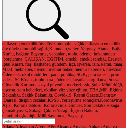
enflasyon
emeklilik
ötv
döviz
otomobil
sağlık
enflasyon
emeklilik
ötv
döviz
otomobil
sağlık,Kamudan,witter ,Yargıtay, Atama, Bağ-
Kur'lu, bağkur, Başvuru , yapanlar , toplu, ödeme, imkanından
,borçlanma, ÇALIŞAN, EĞİTİM, emekli, emekli sandığı, Esastan
İptal Kararı, flaş, flaşhaber, gundem, işçi, işveren, izin, kamu, maaş,
MEB, mebhaber, memur, memur haber, memur haberleri, mevzuat,
Ödemeler, okul müdürleri, para, politika, SGK, para iadesi , prim
iadesi, SGK'dan , toplu para , ödemesi,koşullar,sorgulama, Sosyal
Güvenlik Kurumu, sosyal güvenlik merkezi, ssk, Şube Müdürlüğü,
taşeron, zam haberleri, okullar, yüz yüze eğitim, EBA,Milli Eğitim
Bakanlığı, Sağlık Bakanlığı, Covid-19, Resmi Gazete,Danıştay
,Dairesi, disiplin cezaları,KPSS ,Yerleştirme sonuçları,Koronavirüs
Aşısı, Korona tablosu, Koronavirüs, Güncel, Son Dakika,sokağa
çıkmak yasak, Sokağa Çıkma Yasağı, İçişleri Bakanı,
Cumhurbaşkanlığı ,Milli Savunma , Sayıştay
Adana
Adıyaman
Afyon
Ağrı
Aksaray
Amasya
Ankara
Antalya