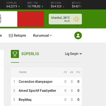
STERLİN
BIST 100
BITCOIN
BITCOIN
64,2273
13.798,82
$64.323
$64278
İstanbul,
26
°C
Açık
m
İletişim
Kurumsal
SÜPERLIG
Lig Seçin
TAKIM
OY
AV
PU
1
Corendon Alanyaspor
0
0
0
2
Amed Sportif Faaliyetler
0
0
0
3
Beşiktaş
0
0
0