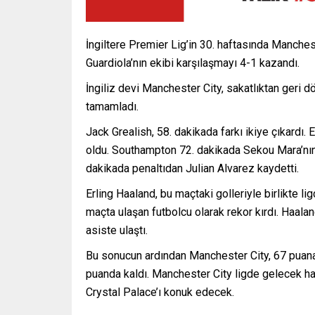
İngiltere Premier Lig’in 30. haftasında Manch
Guardiola’nın ekibi karşılaşmayı 4-1 kazandı.
İngiliz devi Manchester City, sakatlıktan geri d
tamamladı.
Jack Grealish, 58. dakikada farkı ikiye çıkardı
oldu. Southampton 72. dakikada Sekou Mara’nın a
dakikada penaltıdan Julian Alvarez kaydetti.
Erling Haaland, bu maçtaki golleriyle birlikte l
maçta ulaşan futbolcu olarak rekor kırdı. Haalan
asiste ulaştı.
Bu sonucun ardından Manchester City, 67 puana 
puanda kaldı. Manchester City ligde gelecek ha
Crystal Palace’ı konuk edecek.