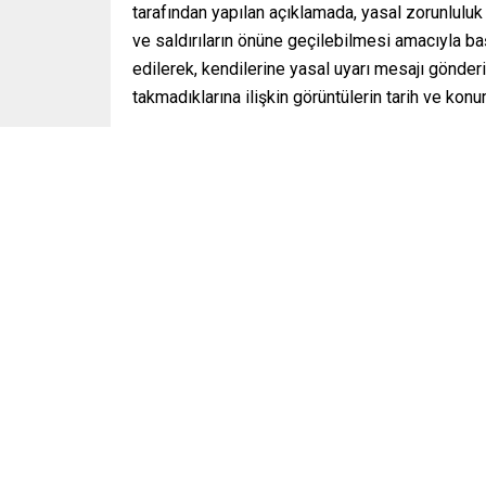
tarafından yapılan açıklamada, yasal zorunluluk
ve saldırıların önüne geçilebilmesi amacıyla ba
edilerek, kendilerine yasal uyarı mesajı gönderi
takmadıklarına ilişkin görüntülerin tarih ve konumla
“Polis, yasalara aykırı hiçbir ferdi ve toplum
Açıklamada, “Başörtüsü kanununu ihlal ettikleri
belirtilerek belgeleri ile birlikte uyarı mesajı 
toplumsal sağlığın desteklenerek vatandaşların 
toplumsal eyleme göz yummayacaktır. Polis ka
yerine getirecektir” ifadeleri kullanıldı.
Esnaf ve iş yeri sahiplerinin de uyarıldığı açık
edilmesi istendi.
Polis tarafından başörtüsü takmayan kadınlara g
belirtilerek, “İslami ceza kanununa aykırı davran
size uyarı olarak gönderilen mesajdır. Başört
yasal işlem başlatılacaktır” ifadelerine yer veril