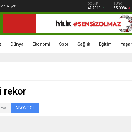
GRAM ALTIN
DOLAR
EURO
Can Alıyor!
6.544,76
47,7013
55,0086
e
Dünya
Ekonomi
Spor
Sağlık
Eğitim
Yaşa
i rekor
ABONE OL