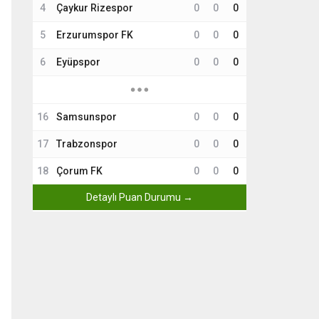
4
Çaykur Rizespor
0
0
0
5
Erzurumspor FK
0
0
0
6
Eyüpspor
0
0
0
16
Samsunspor
0
0
0
17
Trabzonspor
0
0
0
18
Çorum FK
0
0
0
Detaylı Puan Durumu →