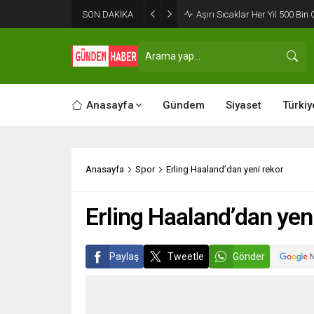
SON DAKİKA
Aşırı Sıcaklar Her Yıl 500 Bin 
Anasayfa
Gündem
Siyaset
Türkiy
Anasayfa
Spor
Erling Haaland’dan yeni rekor
Erling Haaland’dan yen
Paylaş
Tweetle
Gönder