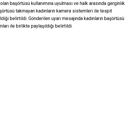
 olan başörtüsü kullanımına uyulması ve halk arasında gerginlik
şörtüsü takmayan kadınların kamera sistemleri ile tespit
ldiği belirtildi. Gönderilen uyarı mesajında kadınların başörtüsü
rı ile birlikte paylaşıldığı belirtildi.
sal eyleme göz yummayacaktır”
 ve kamusal iffeti bozdukları tespit edilenlere konum ve tarih
gönderiliyor. Polis, aile mahremiyetinin ve değerlerin korunması,
huzurunun tesis edilmesi için yasalara aykırı hiçbir ferdi ve
musal huzuru bozan her eyleme karşı kanunun gerektirdiğini
lamada, kılık kıyafet yasasının uygulanmasının ciddiyetle takip
önderilen uyarı mesajında başörtüsü kuralının ihlal edildiği
dığınız ve başörtüsü yasasını ihlal ettiğiniz tespit edilmiştir. Bu
üsü yasasını ihlal etmeye devam etmeniz durumunda hakkınızda
iyor.