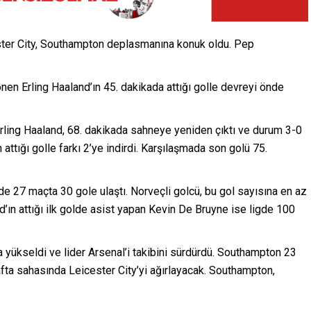
ester City, Southampton deplasmanına konuk oldu. Pep
önen Erling Haaland’ın 45. dakikada attığı golle devreyi önde
. Erling Haaland, 68. dakikada sahneye yeniden çıktı ve durum 3-0
ttığı golle farkı 2’ye indirdi. Karşılaşmada son golü 75.
igde 27 maçta 30 gole ulaştı. Norveçli golcü, bu gol sayısına en az
d’ın attığı ilk golde asist yapan Kevin De Bruyne ise ligde 100
yükseldi ve lider Arsenal’i takibini sürdürdü. Southampton 23
fta sahasında Leicester City’yi ağırlayacak. Southampton,