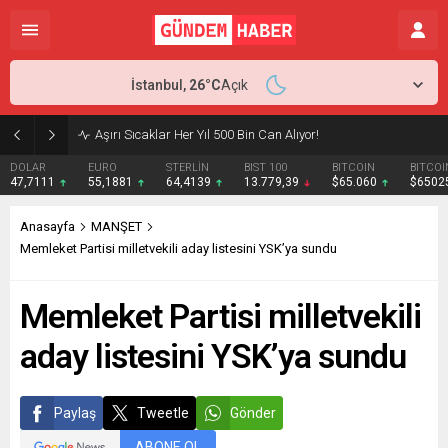
İstanbul,
26
°C
Açık
Aşırı Sıcaklar Her Yıl 500 Bin Can Alıyor!
DOLAR
EURO
STERLİN
BIST 100
BITCOIN
BITCOI
47,7111
55,1881
64,4139
13.779,39
$65.060
$6502
Anasayfa
MANŞET
Memleket Partisi milletvekili aday listesini YSK’ya sundu
Memleket Partisi milletvekili
aday listesini YSK’ya sundu
Paylaş
Tweetle
Gönder
ABONE OL