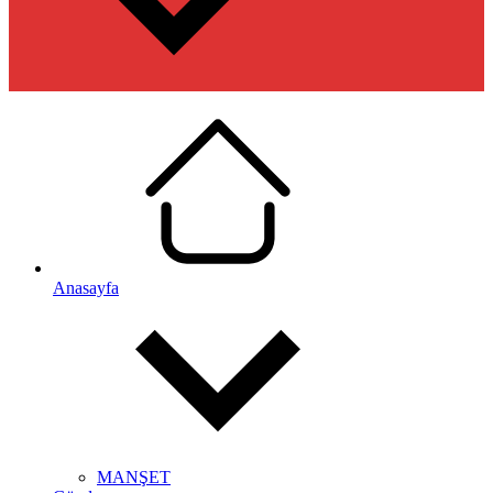
Anasayfa
MANŞET