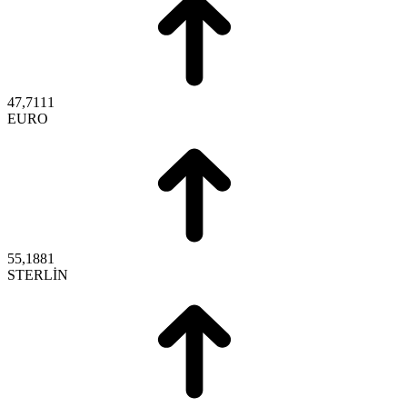
47,7111
EURO
55,1881
STERLİN