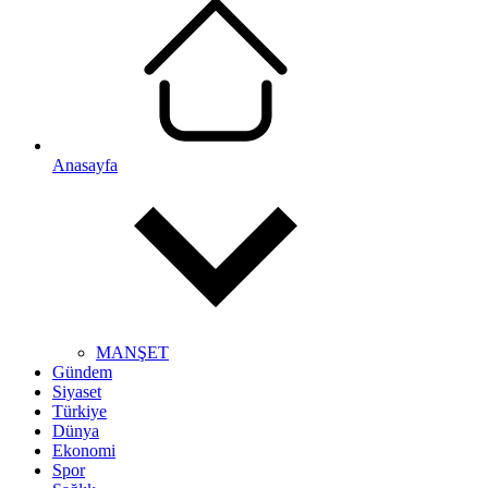
Anasayfa
MANŞET
Gündem
Siyaset
Türkiye
Dünya
Ekonomi
Spor