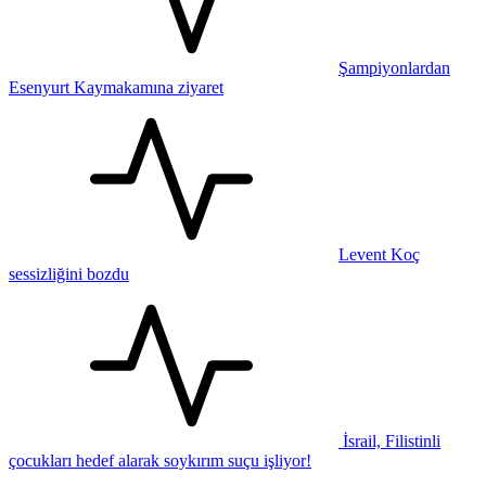
Şampiyonlardan
Esenyurt Kaymakamına ziyaret
Levent Koç
sessizliğini bozdu
İsrail, Filistinli
çocukları hedef alarak soykırım suçu işliyor!