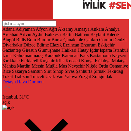
Adana
Adıyaman
Afyon
Ağrı
Aksaray
Amasya
Ankara
Antalya
Ardahan
Artvin
Aydın
Balıkesir
Bartın
Batman
Bayburt
Bilecik
Bingöl
Bitlis
Bolu
Burdur
Bursa
Çanakkale
Çankırı
Çorum
Denizli
Diyarbakır
Düzce
Edirne
Elazığ
Erzincan
Erzurum
Eskişehir
Gaziantep
Giresun
Gümüşhane
Hakkari
Hatay
Iğdır
Isparta
İstanbul
İzmir
Kahramanmaraş
Karabük
Karaman
Kars
Kastamonu
Kayseri
Kırıkkale
Kırklareli
Kırşehir
Kilis
Kocaeli
Konya
Kütahya
Malatya
Manisa
Mardin
Mersin
Muğla
Muş
Nevşehir
Niğde
Ordu
Osmaniye
Rize
Sakarya
Samsun
Siirt
Sinop
Sivas
Şanlıurfa
Şırnak
Tekirdağ
Tokat
Trabzon
Tunceli
Uşak
Van
Yalova
Yozgat
Zonguldak
Detaylı Hava Durumu
İstanbul,
31
°C
açık