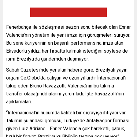
Fenerbahçe ile sözleşmesi sezon sonu bitecek olan Enner
Valencia’nın yönetim ile yeni imza için görüşmeleri sürüyor.
Bu sene kariyerinin en başarılı performansına imza atan
Ekvadorlu yıldız, her fırsatta kalmak istediğini söylese de
ismi Brezilya’da gündemden düşmüyor.
Sabah Gazetesi’nde yer alan habere göre; Brezilyalı yayın
organı Ge.Globo’da çalışan ve uzun yıllardır İnternacional’i
takip eden Bruno Ravazzolli, Valencia’nın bu takıma
transfer olacağı iddialarını yorumladı. İşte Ravazzolli’nin
açıklamaları…
“Internacional’ın hücumda kaliteli bir sıçrayışa ihtiyacı var.
Takımın şu andaki golcüsü, Türkiye’de Antalyaspor forması
giyen Luiz Adriano… Enner Valencia çok hareketli, çabuk,
hızlı bir forvet. Brezilya kulübünün tarzına çok uyuyor.”