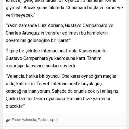
turnuva), genç takımlardan bir oyuncu 13 numaralı forma
giymişti. Ancak şu an takımda 13 numara boşta ve kimseye
verilmeyecek.”
“Yakın zamanda Luiz Adriano, Gustavo Campanharo ve
Charles Aranguiz’in transfer edilmesi bu hamlelerin
devamının geleceğine bir işaret.”
“İlginç bir şekilde Internacional, eski Kayserisporlu
Gustavo Campanharo’yu kadrosuna kattı. Tanıtım
röportajında oyuncu şunları söyledi:
“Valencia, harika bir oyuncu. Ona karşı oynadığım maçlar
oldu, kaliteli bir forvet. Internacional’e büyük güç
katacağına inanıyorum. Sahada da onunla çok iyi anlaşırız.
Çünkü tam bir takım oyuncusu. Eminim bize yardımcı
olacaktır.”
Enner Valencia
Futbol
spor
,
,