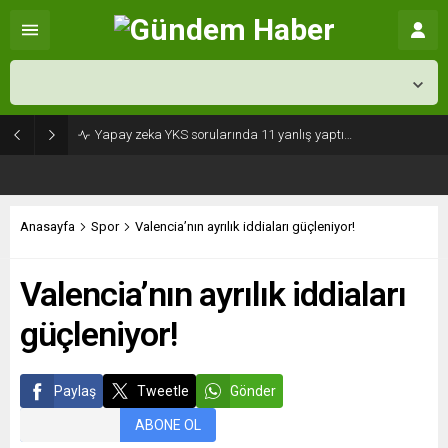
İstanbul,
26
°C
Açık
Yapay zeka YKS sorularında 11 yanlış yaptı…
Anasayfa
Spor
Valencia’nın ayrılık iddiaları güçleniyor!
Valencia’nın ayrılık iddiaları
güçleniyor!
Paylaş
Tweetle
Gönder
ABONE OL