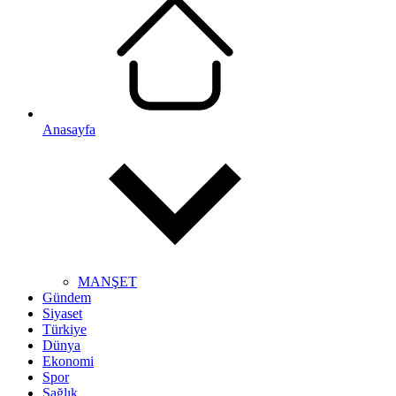
Anasayfa
MANŞET
Gündem
Siyaset
Türkiye
Dünya
Ekonomi
Spor
Sağlık