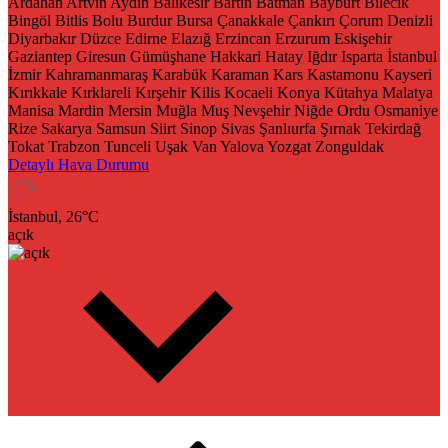
Ardahan
Artvin
Aydın
Balıkesir
Bartın
Batman
Bayburt
Bilecik
Bingöl
Bitlis
Bolu
Burdur
Bursa
Çanakkale
Çankırı
Çorum
Denizli
Diyarbakır
Düzce
Edirne
Elazığ
Erzincan
Erzurum
Eskişehir
Gaziantep
Giresun
Gümüşhane
Hakkari
Hatay
Iğdır
Isparta
İstanbul
İzmir
Kahramanmaraş
Karabük
Karaman
Kars
Kastamonu
Kayseri
Kırıkkale
Kırklareli
Kırşehir
Kilis
Kocaeli
Konya
Kütahya
Malatya
Manisa
Mardin
Mersin
Muğla
Muş
Nevşehir
Niğde
Ordu
Osmaniye
Rize
Sakarya
Samsun
Siirt
Sinop
Sivas
Şanlıurfa
Şırnak
Tekirdağ
Tokat
Trabzon
Tunceli
Uşak
Van
Yalova
Yozgat
Zonguldak
Detaylı Hava Durumu
İstanbul,
26
°C
açık