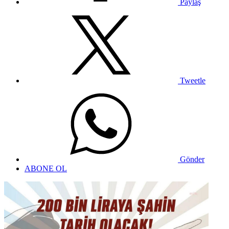
Paylaş
Tweetle
Gönder
ABONE OL