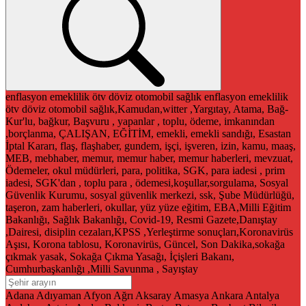
enflasyon
emeklilik
ötv
döviz
otomobil
sağlık
enflasyon
emeklilik
ötv
döviz
otomobil
sağlık,Kamudan,witter ,Yargıtay, Atama, Bağ-
Kur'lu, bağkur, Başvuru , yapanlar , toplu, ödeme, imkanından
,borçlanma, ÇALIŞAN, EĞİTİM, emekli, emekli sandığı, Esastan
İptal Kararı, flaş, flaşhaber, gundem, işçi, işveren, izin, kamu, maaş,
MEB, mebhaber, memur, memur haber, memur haberleri, mevzuat,
Ödemeler, okul müdürleri, para, politika, SGK, para iadesi , prim
iadesi, SGK'dan , toplu para , ödemesi,koşullar,sorgulama, Sosyal
Güvenlik Kurumu, sosyal güvenlik merkezi, ssk, Şube Müdürlüğü,
taşeron, zam haberleri, okullar, yüz yüze eğitim, EBA,Milli Eğitim
Bakanlığı, Sağlık Bakanlığı, Covid-19, Resmi Gazete,Danıştay
,Dairesi, disiplin cezaları,KPSS ,Yerleştirme sonuçları,Koronavirüs
Aşısı, Korona tablosu, Koronavirüs, Güncel, Son Dakika,sokağa
çıkmak yasak, Sokağa Çıkma Yasağı, İçişleri Bakanı,
Cumhurbaşkanlığı ,Milli Savunma , Sayıştay
Adana
Adıyaman
Afyon
Ağrı
Aksaray
Amasya
Ankara
Antalya