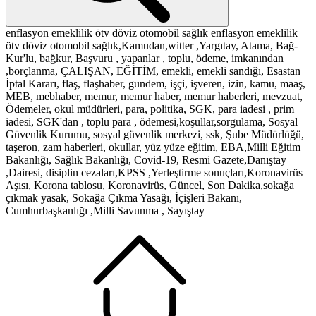
enflasyon
emeklilik
ötv
döviz
otomobil
sağlık
enflasyon
emeklilik
ötv
döviz
otomobil
sağlık,Kamudan,witter ,Yargıtay, Atama, Bağ-
Kur'lu, bağkur, Başvuru , yapanlar , toplu, ödeme, imkanından
,borçlanma, ÇALIŞAN, EĞİTİM, emekli, emekli sandığı, Esastan
İptal Kararı, flaş, flaşhaber, gundem, işçi, işveren, izin, kamu, maaş,
MEB, mebhaber, memur, memur haber, memur haberleri, mevzuat,
Ödemeler, okul müdürleri, para, politika, SGK, para iadesi , prim
iadesi, SGK'dan , toplu para , ödemesi,koşullar,sorgulama, Sosyal
Güvenlik Kurumu, sosyal güvenlik merkezi, ssk, Şube Müdürlüğü,
taşeron, zam haberleri, okullar, yüz yüze eğitim, EBA,Milli Eğitim
Bakanlığı, Sağlık Bakanlığı, Covid-19, Resmi Gazete,Danıştay
,Dairesi, disiplin cezaları,KPSS ,Yerleştirme sonuçları,Koronavirüs
Aşısı, Korona tablosu, Koronavirüs, Güncel, Son Dakika,sokağa
çıkmak yasak, Sokağa Çıkma Yasağı, İçişleri Bakanı,
Cumhurbaşkanlığı ,Milli Savunma , Sayıştay