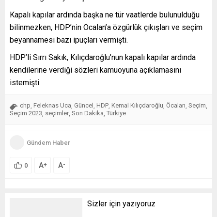
Kapalı kapılar ardında başka ne tür vaatlerde bulunulduğu
bilinmezken, HDP’nin Öcalan’a özgürlük çıkışları ve seçim
beyannamesi bazı ipuçları vermişti.
HDP’li Sırrı Sakık, Kılıçdaroğlu’nun kapalı kapılar ardında
kendilerine verdiği sözleri kamuoyuna açıklamasını
istemişti.
chp
Feleknas Uca
Güncel
HDP
Kemal Kılıçdaroğlu
Öcalan
Seçim
,
,
,
,
,
,
,
Seçim 2023
seçimler
Son Dakika
Türkiye
,
,
,
Gündem Haber
A
A
+
-
0
Sizler için yazıyoruz