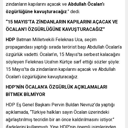
zindanların kapılarını açacak ve
Abdullah Öcalan’ı
özgürlüğüne kavuşturacağız
.” dedi.
“15 MAYIS’TA ZİNDANLARIN KAPILARINI AÇACAK VE
ÖCALAN’I ÖZGÜRLÜĞÜNE KAVUŞTURACAĞIZ”
HDP
Batman Milletvekili Feleknas Uca, seçim
propagandası yaptığı sırada terörist başı Abdullah Öcalan’a
özgürlük vadetti. Öcalan’ın, 15 Mayıs’ta serbest kalacağını
söyleyen Feleknas Uca’nın Kürtçe sarf ettiği sözler şöyle:
15 Mayıs’ta da zindanların kapılarını açacak ve Abdullah
Öcalan’ı özgürlüğüne kavuşturacağız.
HDP’NİN ÖCALAN’A ÖZGÜRLÜK AÇIKLAMALARI
BİTMEK BİLMİYOR
HDP Eş Genel Başkanı Pervin Buldan Nevruz’da yaptığı
açıklamada, “Türkiye halkları sayın Öcalan üzerindeki
ağırlaştırılmış tecridin bir an önce kaldırılmasını istiyor.”
ifadelerini kullanmıştı. Yine HDP’nin önemli isimlerinden