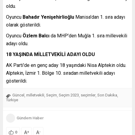
oldu.
Oyuncu
Bahadır Yenişehirlioğlu
Manisa’dan 1. sıra adayı
olarak gösterildi.
Oyuncu
Özlem Balcı
da MHP’den Muğla 1. sıra millevekili
adayı oldu.
18 YAŞINDA MİLLETVEKİLİ ADAYI OLDU
AK Parti’de en genç aday 18 yaşındaki Nisa Alptekin oldu.
Alptekin, İzmir 1. Bölge 10. sıradan milletvekili adayı
gösterildi.
Güncel
milletvekili
Seçim
Seçim 2023
seçimler
Son Dakika
,
,
,
,
,
,
Türkiye
Gündem Haber
A
A
+
-
0