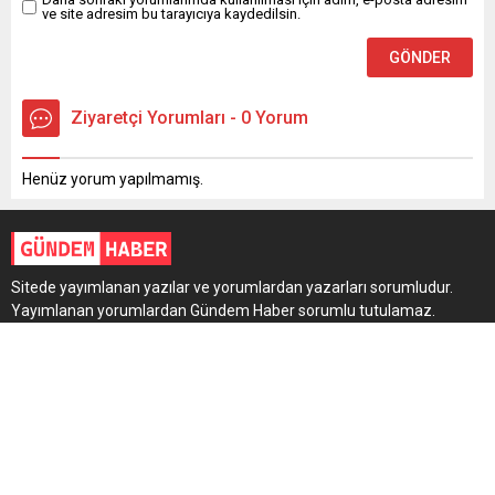
ve site adresim bu tarayıcıya kaydedilsin.
Ziyaretçi Yorumları - 0 Yorum
Henüz yorum yapılmamış.
Sitede yayımlanan yazılar ve yorumlardan yazarları sorumludur.
Yayımlanan yorumlardan Gündem Haber sorumlu tutulamaz.
Sitedeki tüm harici linkler ayrı bir sayfada açılır. Sitemizde
yayımlanan haber, köşe yazıları ve fotoğraflar izin alınmaksızın
kaynak gösterilse dahi, herhangi bir ortamda kullanılamaz ve
yayımlanamaz.