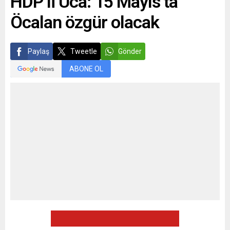
HDP’li Uca: 15 Mayıs’ta
Öcalan özgür olacak
Paylaş
Tweetle
Gönder
ABONE OL