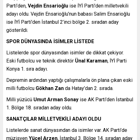
Parti’den,
Vejdin Ensarioğlu
ise İYİ Parti’den milletvekili
adayı oldu. Vejdin Ensarioğlu’nun babası Salim Ensarioğlu
ise İYİ Parti’den İstanbul 2’inci bölge 2. sıradan aday
gösterildi.
SPOR DÜNYASINDA İSİMLER LİSTEDE
Listelerde spor dünyasından isimler de dikkat çekiyor.
Eski futbolcu ve teknik direktör
Ünal Karaman
, İYİ Parti
Konya 1. sıra adayı.
Depremin ardından yaptığı çalışmalarla ön plana çıkan eski
milli futbolcu
Gökhan Zan
da Hatay’dan 2. sırada.
Milli yüzücü
Umut Arman Sonay
ise AK Parti’den İstanbul
1. Bölge 18. sıradan aday oldu.
SANATÇILAR MİLLETVEKİLİ ADAYI OLDU
Listelerde sanat dünyasından da isimler var. AK Parti’de
müzisyen
Yücel Arzen
, İstanbul 3. Bölge 14. sıradan aday