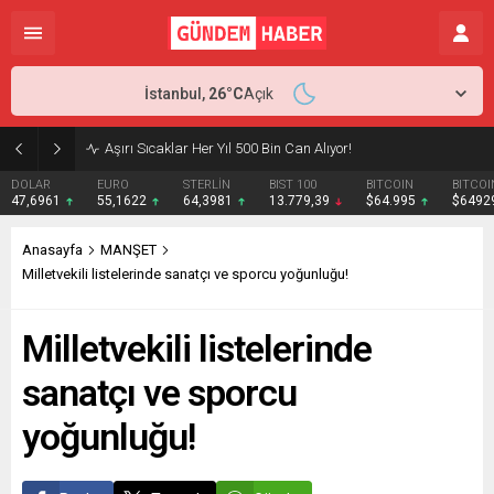
İstanbul,
26
°C
Açık
Aşırı Sıcaklar Her Yıl 500 Bin Can Alıyor!
DOLAR
EURO
STERLİN
BIST 100
BITCOIN
BITCOI
47,6961
55,1622
64,3981
13.779,39
$64.995
$6492
Anasayfa
MANŞET
Milletvekili listelerinde sanatçı ve sporcu yoğunluğu!
Milletvekili listelerinde
sanatçı ve sporcu
yoğunluğu!