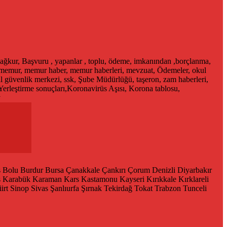
ağkur, Başvuru , yapanlar , toplu, ödeme, imkanından ,borçlanma,
, memur, memur haber, memur haberleri, mevzuat, Ödemeler, okul
al güvenlik merkezi, ssk, Şube Müdürlüğü, taşeron, zam haberleri,
Yerleştirme sonuçları,Koronavirüs Aşısı, Korona tablosu,
y
s
Bolu
Burdur
Bursa
Çanakkale
Çankırı
Çorum
Denizli
Diyarbakır
ş
Karabük
Karaman
Kars
Kastamonu
Kayseri
Kırıkkale
Kırklareli
iirt
Sinop
Sivas
Şanlıurfa
Şırnak
Tekirdağ
Tokat
Trabzon
Tunceli