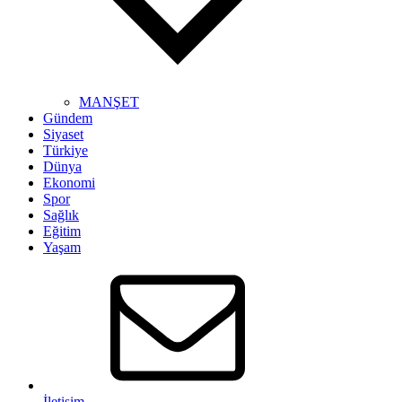
MANŞET
Gündem
Siyaset
Türkiye
Dünya
Ekonomi
Spor
Sağlık
Eğitim
Yaşam
İletişim