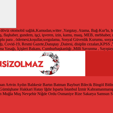
döviz
otomobil
sağlık,Kamudan,witter ,Yargıtay, Atama, Bağ-Kur'lu, b
ş, flaşhaber, gundem, işçi, işveren, izin, kamu, maaş, MEB, mebhaber
 toplu para , ödemesi,koşullar,sorgulama, Sosyal Güvenlik Kurumu, sosy
ğı, Covid-19, Resmi Gazete,Danıştay ,Dairesi, disiplin cezaları,KPSS ,
 Yasağı, İçişleri Bakanı, Cumhurbaşkanlığı ,Milli Savunma , Sayışta
han
Artvin
Aydın
Balıkesir
Bartın
Batman
Bayburt
Bilecik
Bingöl
Bitli
Gümüşhane
Hakkari
Hatay
Iğdır
Isparta
İstanbul
İzmir
Kahramanmara
n
Muğla
Muş
Nevşehir
Niğde
Ordu
Osmaniye
Rize
Sakarya
Samsun
S