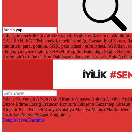
enflasyon
emeklilik
ötv
döviz
otomobil
sağlık
enflasyon
emeklilik
ötv
ÇALIŞAN, EĞİTİM, emekli, emekli sandığı, Esastan İptal Kararı, fla
müdürleri, para, politika, SGK, para iadesi , prim iadesi, SGK'dan ,
okullar, yüz yüze eğitim, EBA,Milli Eğitim Bakanlığı, Sağlık Bakanlı
Koronavirüs, Güncel, Son Dakika,sokağa çıkmak yasak, Sokağa Çıkma
Adana
Adıyaman
Afyon
Ağrı
Aksaray
Amasya
Ankara
Antalya
Arda
Düzce
Edirne
Elazığ
Erzincan
Erzurum
Eskişehir
Gaziantep
Giresun
Kırşehir
Kilis
Kocaeli
Konya
Kütahya
Malatya
Manisa
Mardin
Mersi
Uşak
Van
Yalova
Yozgat
Zonguldak
Detaylı Hava Durumu