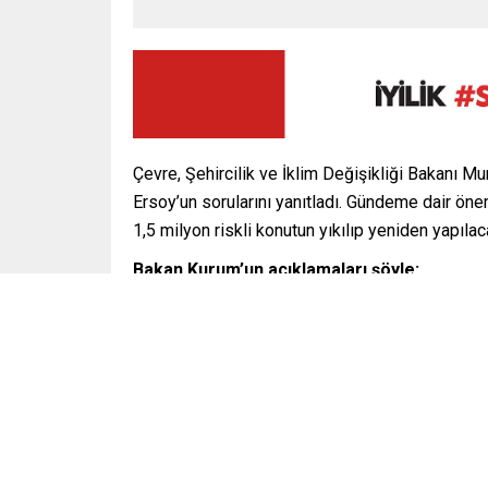
Çevre, Şehircilik ve İklim Değişikliği Bakanı 
Ersoy’un sorularını yanıtladı. Gündeme dair ön
1,5 milyon riskli konutun yıkılıp yeniden yapılac
Bakan Kurum’un açıklamaları şöyle:
“2013 yılıydı. Sayın Cumhurbaşkanımız ‘bedeli
İstanbul Gaziosmanpaşa’da kentsel dönüşüm sefer
öncesi yapılan yapılar. AK Parti iktidara geldi
ve bilimin ışığında denetim düzenlemesini hayat
denetim sistemi, deprem yönetmeliği, 1 milyo
İstanbul’da 695 bin konutun dönüşümünü yaptık.
ilçesinde, 93 bin konut devam ediyor.