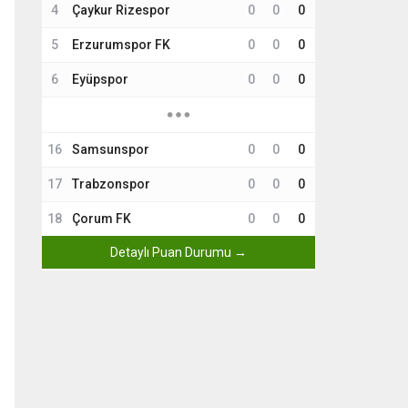
4
Çaykur Rizespor
0
0
0
5
Erzurumspor FK
0
0
0
6
Eyüpspor
0
0
0
16
Samsunspor
0
0
0
17
Trabzonspor
0
0
0
18
Çorum FK
0
0
0
Detaylı Puan Durumu →