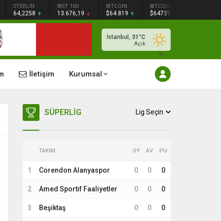
STERLİN
BIST 100
BITCOIN
BITCOIN
64,2258
13.676,19
$64.819
$64739
İstanbul,
31
°C
Açık
m
İletişim
Kurumsal
SÜPERLIG
Lig Seçin
TAKIM
OY
AV
PU
1
Corendon Alanyaspor
0
0
0
2
Amed Sportif Faaliyetler
0
0
0
3
Beşiktaş
0
0
0