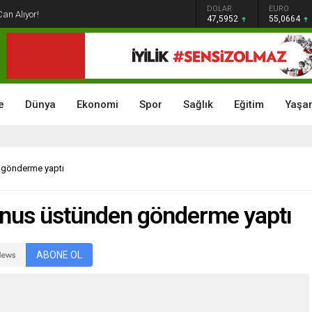
GRAM ALTIN
DOLAR
EURO
Can Alıyor!
6.528,76
47,5952
55,0664
e
Dünya
Ekonomi
Spor
Sağlık
Eğitim
Yaşa
n gönderme yaptı
dınus üstünden gönderme yaptı
ABONE OL