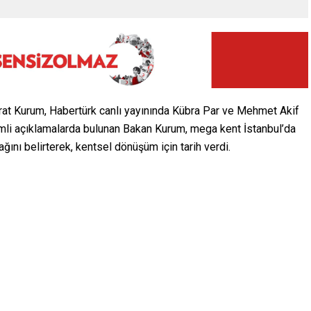
Murat Kurum, Habertürk canlı yayınında Kübra Par ve Mehmet Akif
emli açıklamalarda bulunan Bakan Kurum, mega kent İstanbul’da
ağını belirterek, kentsel dönüşüm için tarih verdi.
 ne olursa olsun kentsel dönüşümü yapacağız’ sloganıyla
berliğini başlattılar. Bire bir yıkılan yapıların yüzde 96.4’ü 99
ğinde yapı denetim düzenlemesini hayata geçirdik. Binaların teknik
a geçirdik. Deprem yönetmeliklerini değiştirdik 3 kere. Yapı
n 200 bin konutla dönüşümü sağladık. Sadece ve sadece
 Deprem riski olan konutu yeniledik. Şu anda İstanbul’un 39