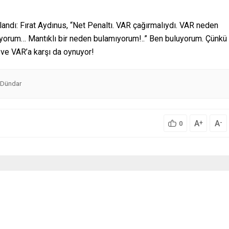
landı: Fırat Aydınus, “Net Penaltı. VAR çağırmalıydı. VAR neden
orum… Mantıklı bir neden bulamıyorum!..” Ben buluyorum. Çünkü
ve VAR’a karşı da oynuyor!
 Dündar
A
A
+
-
0