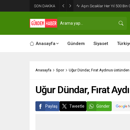
SON DAKİKA
Aşırı Sıcaklar Her Yıl 500 Bin 
Anasayfa
Gündem
Siyaset
Türkiy
Anasayfa
Spor
Uğur Dündar, Fırat Aydınus üstünde
Uğur Dündar, Fırat Ay
Paylaş
Tweetle
Gönder