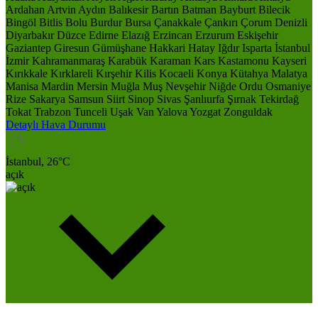
Ardahan
Artvin
Aydın
Balıkesir
Bartın
Batman
Bayburt
Bilecik
Bingöl
Bitlis
Bolu
Burdur
Bursa
Çanakkale
Çankırı
Çorum
Denizli
Diyarbakır
Düzce
Edirne
Elazığ
Erzincan
Erzurum
Eskişehir
Gaziantep
Giresun
Gümüşhane
Hakkari
Hatay
Iğdır
Isparta
İstanbul
İzmir
Kahramanmaraş
Karabük
Karaman
Kars
Kastamonu
Kayseri
Kırıkkale
Kırklareli
Kırşehir
Kilis
Kocaeli
Konya
Kütahya
Malatya
Manisa
Mardin
Mersin
Muğla
Muş
Nevşehir
Niğde
Ordu
Osmaniye
Rize
Sakarya
Samsun
Siirt
Sinop
Sivas
Şanlıurfa
Şırnak
Tekirdağ
Tokat
Trabzon
Tunceli
Uşak
Van
Yalova
Yozgat
Zonguldak
Detaylı Hava Durumu
İstanbul,
26
°C
açık