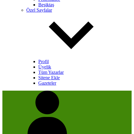
Beşiktaş
Özel Sayfalar
Profil
Üyelik
Tüm Yazarlar
Sitene Ekle
Gazeteler