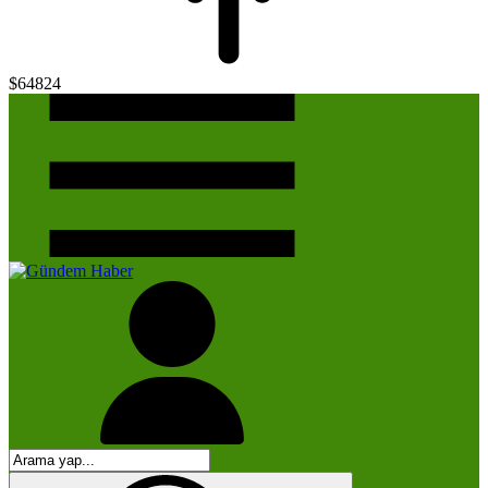
$64824