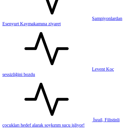
Şampiyonlardan
Esenyurt Kaymakamına ziyaret
Levent Koç
sessizliğini bozdu
İsrail, Filistinli
çocukları hedef alarak soykırım suçu işliyor!