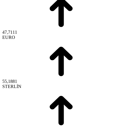
47,7111
EURO
55,1881
STERLİN