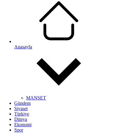
Anasayfa
MANŞET
Gündem
Siyaset
Türkiye
Dünya
Ekonomi
Spor