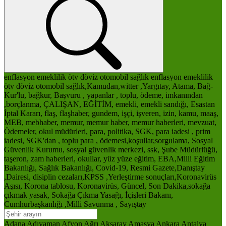
enflasyon
emeklilik
ötv
döviz
otomobil
sağlık
enflasyon
emeklilik
ötv
döviz
otomobil
sağlık,Kamudan,witter ,Yargıtay, Atama, Bağ-
Kur'lu, bağkur, Başvuru , yapanlar , toplu, ödeme, imkanından
,borçlanma, ÇALIŞAN, EĞİTİM, emekli, emekli sandığı, Esastan
İptal Kararı, flaş, flaşhaber, gundem, işçi, işveren, izin, kamu, maaş,
MEB, mebhaber, memur, memur haber, memur haberleri, mevzuat,
Ödemeler, okul müdürleri, para, politika, SGK, para iadesi , prim
iadesi, SGK'dan , toplu para , ödemesi,koşullar,sorgulama, Sosyal
Güvenlik Kurumu, sosyal güvenlik merkezi, ssk, Şube Müdürlüğü,
taşeron, zam haberleri, okullar, yüz yüze eğitim, EBA,Milli Eğitim
Bakanlığı, Sağlık Bakanlığı, Covid-19, Resmi Gazete,Danıştay
,Dairesi, disiplin cezaları,KPSS ,Yerleştirme sonuçları,Koronavirüs
Aşısı, Korona tablosu, Koronavirüs, Güncel, Son Dakika,sokağa
çıkmak yasak, Sokağa Çıkma Yasağı, İçişleri Bakanı,
Cumhurbaşkanlığı ,Milli Savunma , Sayıştay
Adana
Adıyaman
Afyon
Ağrı
Aksaray
Amasya
Ankara
Antalya