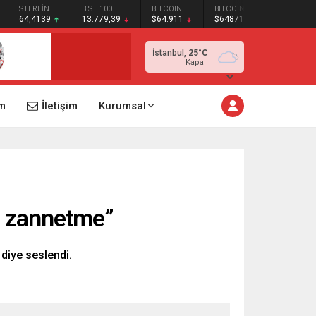
STERLİN
BIST 100
BITCOIN
BITCOIN
64,4139
13.779,39
$64.911
$64871
İstanbul,
25
°C
Kapalı
m
İletişim
Kurumsal
m zannetme”
diye seslendi.