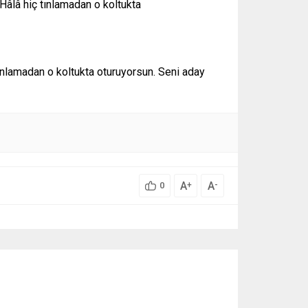
. Hâlâ hiç tınlamadan o koltukta
 tınlamadan o koltukta oturuyorsun. Seni aday
A
A
+
-
0