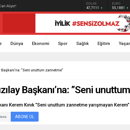
GRAM ALTIN
DOLAR
EURO
Can Alıyor!
6.660,55
47,7111
55,1881
e
Dünya
Ekonomi
Spor
Sağlık
Eğitim
Yaşa
 Başkanı’na: ”Seni unuttum zannetme”
zılay Başkanı’na: ”Seni unuttu
anı Kerem Kınık ”Seni unuttum zannetme yarışmayan Kerem” 
ABONE OL