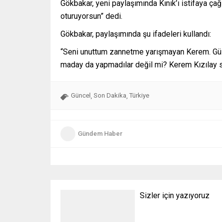
Gökbakar, yeni paylaşımında Kınık’ı istifaya çağır
oturuyorsun” dedi.
Gökbakar, paylaşımında şu ifadeleri kullandı:
“Seni unuttum zannetme yarışmayan Kerem. Güzelim
maday da yapmadılar değil mi? Kerem Kızılay sen
Güncel
Son Dakika
Türkiye
,
,
Gündem Haber
Sizler için yazıyoruz