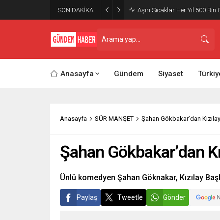
SON DAKİKA
Aşırı Sıcaklar Her Yıl 500 Bin 
Anasayfa
Gündem
Siyaset
Türkiy
Anasayfa
SÜR MANŞET
Şahan Gökbakar’dan Kızılay
Şahan Gökbakar’dan Kı
Ünlü komedyen Şahan Göknakar, Kızılay Başk
Paylaş
Tweetle
Gönder