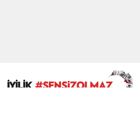
laşmayla tamamlandı.
 Fenerbahçe haftayı galibiyetle tamamladı. Trabzonspor ise dep
ndan şampiyonluk oranları güncellendi.