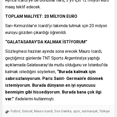
Ayrıca Icardi’ye de bonuslar hariç 3 yıl için 12 milyon euro
maaş teklif edecek.
TOPLAM MALİYET: 20 MİLYON EURO
Sarı-Kırmızılılar’ın Icardi’yi takımda tutmuk için 20 milyon
euroyu gözden çıkardığı öğrenildi.
“GALATASARAY’DA KALMAK İSTİYORUM”
Sözleşmesi haziran ayında sona erecek Mauro Icardi,
geçtiğimiz günlerde TNT Sports Argentina’ya yaptığı
açıklamada Galatasaray’da mutlu olduğunu ve İstanbul’da
kalmak istediğini söylerken,
“Burada kalmak için
sabırsızlanıyorum. Paris Saint- Germain’e dönmek
istemiyorum. Burada dünyanın en iyi oyuncusu
benmişim gibi hissediyorum. Burada bana çok ilgi
var.”
ifadelerini kullanmıştı.
Futbol
Güncel
Mauro Icardi
Son Dakika
spor
sürmanşet
Türkiye
,
,
,
,
,
,