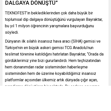
DALGAYA DÖNÜŞTÜ”
TEKNOFEST’in beklediklerinden çok daha büyük bir
toplumsal dip dalgaya dönüştüğünü vurgulayan Bayraktar,
bu yıl 1 milyon öğrencinin yarışmalara başvurduğunu
söyledi.
Dünyanın ilk silahlı insansız hava aracı (SİHA) gemisi ve
Türkiye’nin en büyük askeri gemisi TCG Anadolu’nun
teslimat törenine katıldığını hatırlatan Bayraktar, “Orada da
gördüklerimiz yine bizi gururlandırdı. Hem teçhizatından
hem donanımdan radar sisteminden haberleşme
sisteminden hem de üzerine koyabildiğimiz insansız
platformlar açısından ülkemiz artık dünyada çığır açan,
paradigma dönüştüren bir noktada. Bu sadece savunma
sanayinde değil, teknolojinin diğer tüm sivil alanlarında da
bunun gerçekleşeceğini, tüm dünyaya damgasına vuracak
daha büyük işler yapılacağını bekliyoruz artık.” ifadelerini