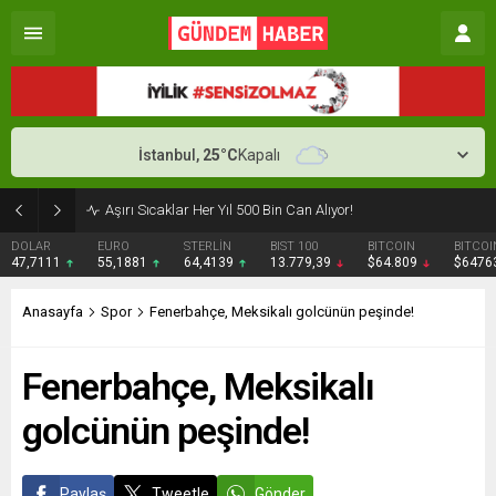
İstanbul,
25
°C
Kapalı
Aşırı Sıcaklar Her Yıl 500 Bin Can Alıyor!
DOLAR
EURO
STERLİN
BIST 100
BITCOIN
BITCOI
47,7111
55,1881
64,4139
13.779,39
$64.809
$6476
Anasayfa
Spor
Fenerbahçe, Meksikalı golcünün peşinde!
Fenerbahçe, Meksikalı
golcünün peşinde!
Paylaş
Tweetle
Gönder