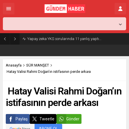
İstanbul,
31
°C
Açık
Yapay zeka YKS sorularında 11 yanlış yaptı…
Anasayfa
SÜR MANŞET
Hatay Valisi Rahmi Doğan’ın istifasının perde arkası
Hatay Valisi Rahmi Doğan’ın
istifasının perde arkası
Paylaş
Tweetle
Gönder
ABONE OL