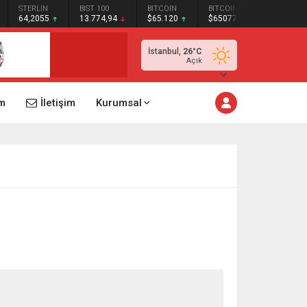
STERLİN
BIST 100
BITCOIN
BITCOIN
64,2055
13.774,94
$65.120
$65077
İstanbul,
26
°C
Açık
m
İletişim
Kurumsal