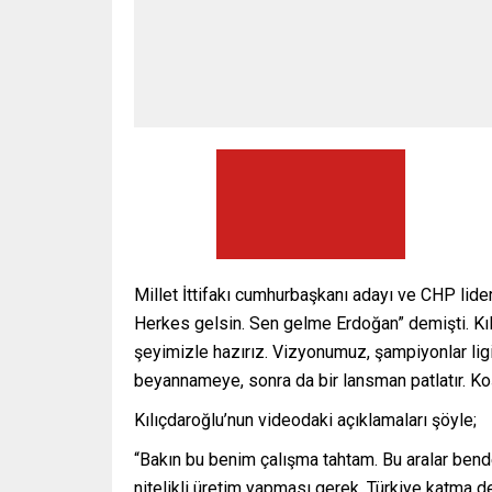
Millet İttifakı cumhurbaşkanı adayı ve CHP lid
Herkes gelsin. Sen gelme Erdoğan” demişti. Kıl
şeyimizle hazırız. Vizyonumuz, şampiyonlar ligi
beyannameye, sonra da bir lansman patlatır. Koş
Kılıçdaroğlu’nun videodaki açıklamaları şöyle;
“Bakın bu benim çalışma tahtam. Bu aralar bende
nitelikli üretim yapması gerek. Türkiye katma 