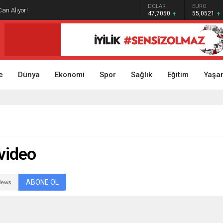
GRAM ALTIN
DOLAR
EURO
Can Alıyor!
6.614,69
47,7050
55,0521
e
Dünya
Ekonomi
Spor
Sağlık
Eğitim
Yaşa
 video
ABONE OL