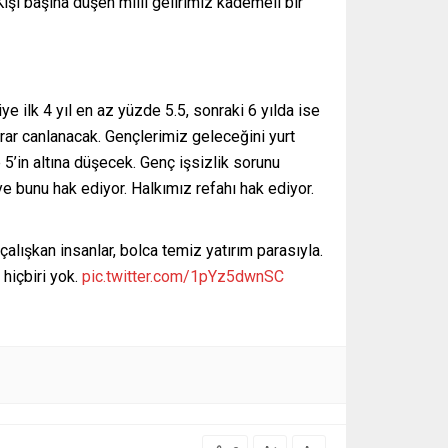
şi başına düşen milli gelirimiz kademeli bir
ye ilk 4 yıl en az yüzde 5.5, sonraki 6 yılda ise
ar canlanacak. Gençlerimiz geleceğini yurt
 5’in altına düşecek. Genç işsizlik sorunu
e bunu hak ediyor. Halkımız refahı hak ediyor.
alışkan insanlar, bolca temiz yatırım parasıyla.
hiçbiri yok.
pic.twitter.com/1pYz5dwnSC