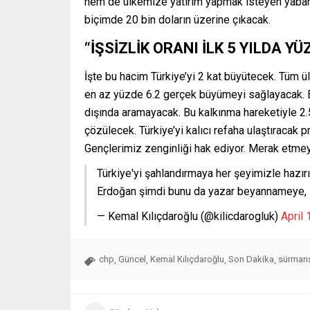
hem de ülkemize yatırım yapmak isteyen yabancı
biçimde 20 bin doların üzerine çıkacak.
“İŞSİZLİK ORANI İLK 5 YILDA Y
İşte bu hacim Türkiye’yi 2 kat büyütecek. Tüm ülk
en az yüzde 6.2 gerçek büyümeyi sağlayacak. B
dışında aramayacak. Bu kalkınma hareketiyle 2.5 
çözülecek. Türkiye’yi kalıcı refaha ulaştıracak
Gençlerimiz zenginliği hak ediyor. Merak etmeyi
Türkiye'yi şahlandırmaya her şeyimizle hazırı
Erdoğan şimdi bunu da yazar beyannameye, so
— Kemal Kılıçdaroğlu (@kilicdarogluk)
April 
chp
Güncel
Kemal Kılıçdaroğlu
Son Dakika
sürman
,
,
,
,