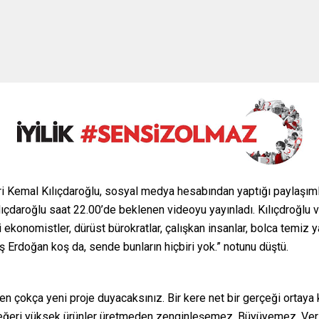
eri Kemal Kılıçdaroğlu, sosyal medya hesabından yaptığı paylaşım
ıçdaroğlu saat 22.00’de beklenen videoyu yayınladı. Kılıçdroğlu 
 ekonomistler, dürüst bürokratlar, çalışkan insanlar, bolca temiz 
 Erdoğan koş da, sende bunların hiçbiri yok.” notunu düştü.
n çokça yeni proje duyacaksınız. Bir kere net bir gerçeği ortaya 
değeri yüksek ürünler üretmeden zenginleşemez. Büyüyemez. Veriml