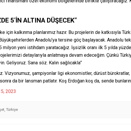
 finansmanı özel ekonomi bölgelerinde birlikte çalıştıracağız. Ki
ÜZDE 5’İN ALTINA DÜŞECEK”
e için kalkınma planlarımız hazır. Bu projelerin de katkısıyla Türki
üyükşehirlerden Anadolu’ya tersine göç başlayacak. Anadolu tekr
milyon yeni istihdam yaratacağız. İşsizlik oranı ilk 5 yılda yüzde
 projelerimizi detaylarıyla anlatmaya devam edeceğim. Çünkü Türkiy
n. Geliyoruz. Sana söz. Kalın sağlıcakla”
z. Vizyonumuz, şampiyonlar ligi ekonomistler, dürüst bürokratlar, ç
nra da bir lansman patlatır. Koş Erdoğan koş da, sende bunların 
15, 2023
şet
Türkiye
,