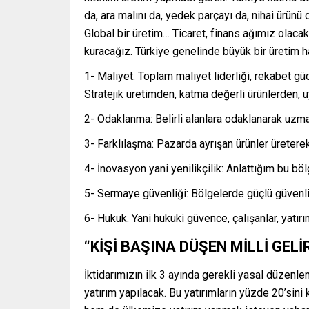
da, ara malını da, yedek parçayı da, nihai ürün
Global bir üretim… Ticaret, finans ağımız olaca
kuracağız. Türkiye genelinde büyük bir üretim h
1- Maliyet. Toplam maliyet liderliği, rekabet g
Stratejik üretimden, katma değerli ürünlerden, 
2- Odaklanma: Belirli alanlara odaklanarak uzma
3- Farklılaşma: Pazarda ayrışan ürünler üreterek
4- İnovasyon yani yenilikçilik: Anlattığım bu b
5- Sermaye güvenliği: Bölgelerde güçlü güvenli 
6- Hukuk. Yani hukuki güvence, çalışanlar, yatır
“KİŞİ BAŞINA DÜŞEN MİLLİ GEL
İktidarımızın ilk 3 ayında gerekli yasal düzenle
yatırım yapılacak. Bu yatırımların yüzde 20’sin