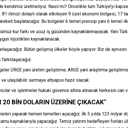
ü de kendimiz üretmeliyiz. Nasıl mı? Öncelikle tüm Türkiye’yi kap
k. 81 ilimizi dolaylı olarak etkileyen 9 özel ekonomi bölgesi, 17 
areketi başlatacağız. Bu bölgeler 6 temel prensip yani 6 temel ilk
ücümüz kur farkı ve ucuz iş gücünden kaynaklanmayacak. Yani Türk
uygun lojistikten kaynaklanacak.
nlaşacağız. Bütün gelişmiş ülkeler böyle yapıyor. Biz de aynısını
 farklılaşacağız.
ölgeler ÜRGE yani üretim geliştirme, ARGE yani araştırma geliştirm
ve ulaşılabilir sermaye altyapısı hazır olacak.
ımcılar ve işletmeler hukuki güvence altına alınacak herkesin can 
İR 20 BİN DOLARIN ÜZERİNE ÇIKACAK”
meleri yaparak hemen temelleri açacağız. İlk 5 yılda 123 milyar do
i kamu kaynaklarıyla yapacağız. Temiz yatırım hedefleyen fonları ü