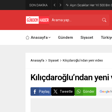
SON DAKİKA
Aşırı Sıcaklar Her Yıl 500 Bin 
Anasayfa
Gündem
Siyaset
Türkiy
Anasayfa
Siyaset
Kılıçdaroğlu’ndan yeni video
Kılıçdaroğlu’ndan yeni
Paylaş
Tweetle
Gönder