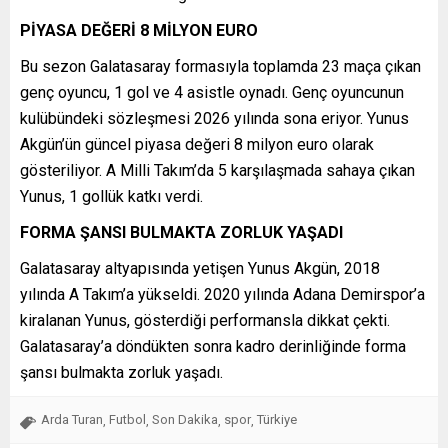
PİYASA DEĞERİ 8 MİLYON EURO
Bu sezon Galatasaray formasıyla toplamda 23 maça çıkan
genç oyuncu, 1 gol ve 4 asistle oynadı. Genç oyuncunun
kulübündeki sözleşmesi 2026 yılında sona eriyor. Yunus
Akgün’ün güncel piyasa değeri 8 milyon euro olarak
gösteriliyor. A Milli Takım’da 5 karşılaşmada sahaya çıkan
Yunus, 1 gollük katkı verdi.
FORMA ŞANSI BULMAKTA ZORLUK YAŞADI
Galatasaray altyapısında yetişen Yunus Akgün, 2018
yılında A Takım’a yükseldi. 2020 yılında Adana Demirspor’a
kiralanan Yunus, gösterdiği performansla dikkat çekti.
Galatasaray’a döndükten sonra kadro derinliğinde forma
şansı bulmakta zorluk yaşadı.
Arda Turan
Futbol
Son Dakika
spor
Türkiye
,
,
,
,