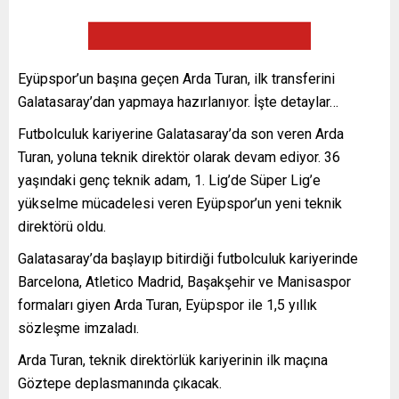
Eyüpspor’un başına geçen Arda Turan, ilk transferini
Galatasaray’dan yapmaya hazırlanıyor. İşte detaylar…
Futbolculuk kariyerine Galatasaray’da son veren Arda
Turan, yoluna teknik direktör olarak devam ediyor. 36
yaşındaki genç teknik adam, 1. Lig’de Süper Lig’e
yükselme mücadelesi veren Eyüpspor’un yeni teknik
direktörü oldu.
Galatasaray’da başlayıp bitirdiği futbolculuk kariyerinde
Barcelona, Atletico Madrid, Başakşehir ve Manisaspor
formaları giyen Arda Turan, Eyüpspor ile 1,5 yıllık
sözleşme imzaladı.
Arda Turan, teknik direktörlük kariyerinin ilk maçına
Göztepe deplasmanında çıkacak.