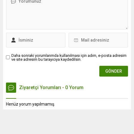
Daha sonraki yorumlarımda kullanılması için adım, e-posta adresim
ve site adresim bu tarayıcıya kaydedilsin.
Ziyaretçi Yorumları - 0 Yorum
Henüz yorum yapılmamış.