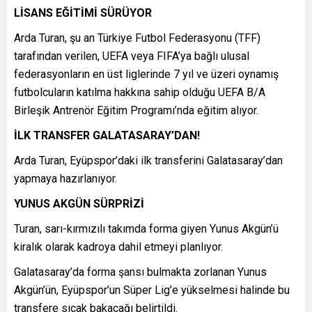
LİSANS EĞİTİMİ SÜRÜYOR
Arda Turan, şu an Türkiye Futbol Federasyonu (TFF)
tarafından verilen, UEFA veya FIFA’ya bağlı ulusal
federasyonların en üst liglerinde 7 yıl ve üzeri oynamış
futbolcuların katılma hakkına sahip olduğu UEFA B/A
Birleşik Antrenör Eğitim Programı’nda eğitim alıyor.
İLK TRANSFER GALATASARAY’DAN!
Arda Turan, Eyüpspor’daki ilk transferini Galatasaray’dan
yapmaya hazırlanıyor.
YUNUS AKGÜN SÜRPRİZİ
Turan, sarı-kırmızılı takımda forma giyen Yunus Akgün’ü
kiralık olarak kadroya dahil etmeyi planlıyor.
Galatasaray’da forma şansı bulmakta zorlanan Yunus
Akgün’ün, Eyüpspor’un Süper Lig’e yükselmesi halinde bu
transfere sıcak bakacağı belirtildi.