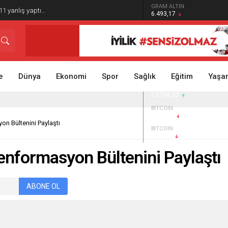
GRAM ALTIN
1 yanlış yaptı…
6.493,17
DOLAR
47,5929
EURO
54,9560
STERLİN
64,1604
e
Dünya
Ekonomi
Spor
Sağlık
Eğitim
Yaşa
BIST 100
13.798,82
BITCOIN
$64.484
on Bültenini Paylaştı
BITCOIN
$64451
zenformasyon Bültenini Paylaştı
ABONE OL