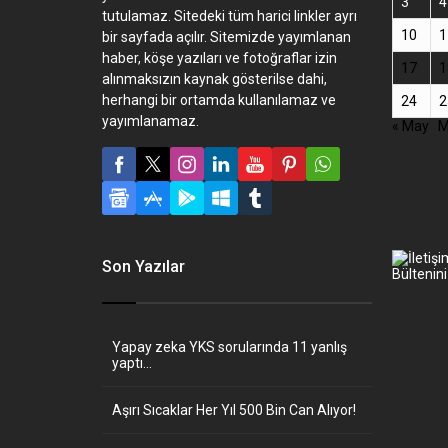
3
4
tutulamaz. Sitedeki tüm harici linkler ayrı
10
1
bir sayfada açılır. Sitemizde yayımlanan
haber, köşe yazıları ve fotoğraflar izin
17
1
alınmaksızın kaynak gösterilse dahi,
herhangi bir ortamda kullanılamaz ve
24
2
yayımlanamaz.
« May
M
Son Yazılar
Yapay zeka YKS sorularında 11 yanlış
yaptı…
Aşırı Sıcaklar Her Yıl 500 Bin Can Alıyor!