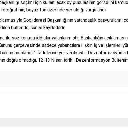
şkanlığı seçimi için kullanılacak oy pusulasının görselini kamuoyu
otoğrafının, beyaz fon üzerinde yer aldığı vurgulandı.
aşmasıyla Göç İdaresi Başkanlığının vatandaşlık başvurularını ço
dilen bültende, şunlar kaydedildi:
ma ile söz konusu iddialar yalanlanmıştır. Başkanlığın açıklamasında
anunu çerçevesinde sadece yabancılara ilişkin iş ve işlemleri yür
i bulunmamaktadır.’ ifadelerine yer verilmiştir. Dezenformasyonla
nın doğru olmadığı, 12-13 Nisan tarihli Dezenformasyon Bültenimiz