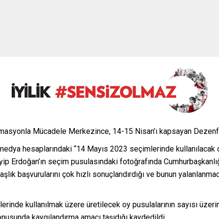
rmasyonla Mücadele Merkezince, 14-15 Nisan’ı kapsayan Dezenf
medya hesaplarındaki “14 Mayıs 2023 seçimlerinde kullanılacak oy 
yip Erdoğan’ın seçim pusulasındaki fotoğrafında Cumhurbaşkanlı
şlık başvurularını çok hızlı sonuçlandırdığı ve bunun yalanlanmadı
erinde kullanılmak üzere üretilecek oy pusulalarının sayısı üzeri
nusunda kaygılandırma amacı taşıdığı kaydedildi.