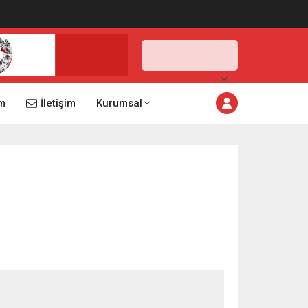
İstanbul,
25
°C
Açık
m
İletişim
Kurumsal