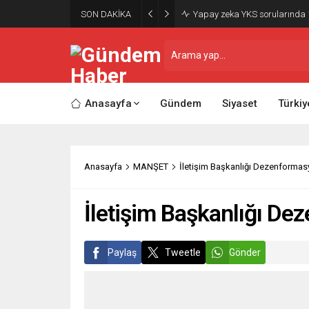
SON DAKİKA
Yapay zeka YKS sorularında 1
Anasayfa
Gündem
Siyaset
Türkiy
Anasayfa
MANŞET
İletişim Başkanlığı Dezenformasy
İletişim Başkanlığı De
Paylaş
Tweetle
Gönder