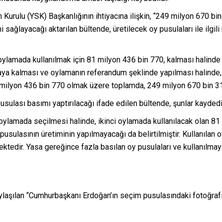
rulu (YSK) Başkanlığının ihtiyacına ilişkin, “249 milyon 670 bin 
 sağlayacağı aktarılan bültende, üretilecek oy pusulaları ile ilgi
oylamada kullanılmak için 81 milyon 436 bin 770, kalması halinde 
aya kalması ve oylamanın referandum şeklinde yapılması halinde,
 milyon 436 bin 770 olmak üzere toplamda, 249 milyon 670 bin 310
ulası basımı yaptırılacağı ifade edilen bültende, şunlar kaydedi
oylamada seçilmesi halinde, ikinci oylamada kullanılacak olan 81
pusulasının üretiminin yapılmayacağı da belirtilmiştir. Kullanılan 
tedir. Yasa gereğince fazla basılan oy pusulaları ve kullanılmayan
laşılan “Cumhurbaşkanı Erdoğan’ın seçim pusulasındaki fotoğraf