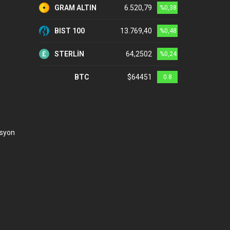
GRAM ALTIN
6.520,79
%0,38
BIST 100
13.769,40
%0,48
STERLİN
64,2502
%0,24
BTC
$64451
0.8