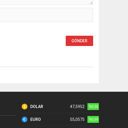
DOLAR
47,5952
%0,06
EURO
55,0575
%0,09