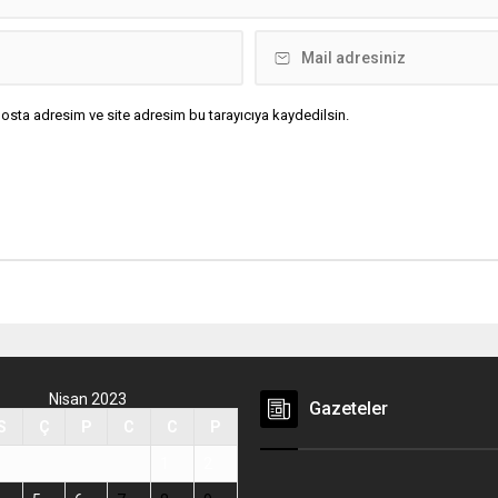
osta adresim ve site adresim bu tarayıcıya kaydedilsin.
Nisan 2023
Gazeteler
S
Ç
P
C
C
P
1
2