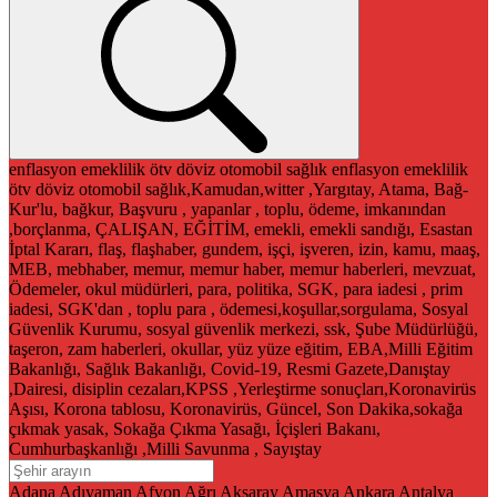
enflasyon
emeklilik
ötv
döviz
otomobil
sağlık
enflasyon
emeklilik
ötv
döviz
otomobil
sağlık,Kamudan,witter ,Yargıtay, Atama, Bağ-
Kur'lu, bağkur, Başvuru , yapanlar , toplu, ödeme, imkanından
,borçlanma, ÇALIŞAN, EĞİTİM, emekli, emekli sandığı, Esastan
İptal Kararı, flaş, flaşhaber, gundem, işçi, işveren, izin, kamu, maaş,
MEB, mebhaber, memur, memur haber, memur haberleri, mevzuat,
Ödemeler, okul müdürleri, para, politika, SGK, para iadesi , prim
iadesi, SGK'dan , toplu para , ödemesi,koşullar,sorgulama, Sosyal
Güvenlik Kurumu, sosyal güvenlik merkezi, ssk, Şube Müdürlüğü,
taşeron, zam haberleri, okullar, yüz yüze eğitim, EBA,Milli Eğitim
Bakanlığı, Sağlık Bakanlığı, Covid-19, Resmi Gazete,Danıştay
,Dairesi, disiplin cezaları,KPSS ,Yerleştirme sonuçları,Koronavirüs
Aşısı, Korona tablosu, Koronavirüs, Güncel, Son Dakika,sokağa
çıkmak yasak, Sokağa Çıkma Yasağı, İçişleri Bakanı,
Cumhurbaşkanlığı ,Milli Savunma , Sayıştay
Adana
Adıyaman
Afyon
Ağrı
Aksaray
Amasya
Ankara
Antalya