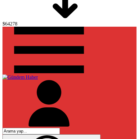
$64278