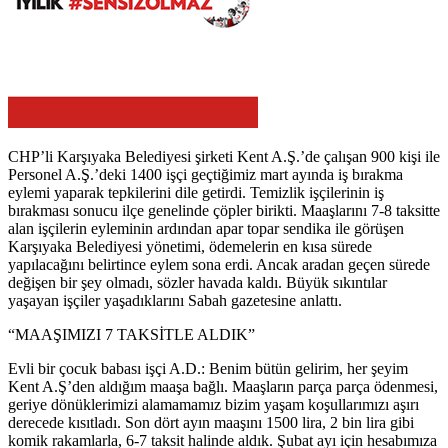
CHP’li Karşıyaka Belediyesi şirketi Kent A.Ş.’de çalışan 900 kişi ile
Personel A.Ş.’deki 1400 işçi geçtiğimiz mart ayında iş bırakma
eylemi yaparak tepkilerini dile getirdi. Temizlik işçilerinin iş
bırakması sonucu ilçe genelinde çöpler birikti. Maaşlarını 7-8 taksitte
alan işçilerin eyleminin ardından apar topar sendika ile görüşen
Karşıyaka Belediyesi yönetimi, ödemelerin en kısa sürede
yapılacağını belirtince eylem sona erdi. Ancak aradan geçen sürede
değişen bir şey olmadı, sözler havada kaldı. Büyük sıkıntılar
yaşayan işçiler yaşadıklarını Sabah gazetesine anlattı.
“MAAŞIMIZI 7 TAKSİTLE ALDIK”
Evli bir çocuk babası işçi A.D.: Benim bütün gelirim, her şeyim
Kent A.Ş’den aldığım maaşa bağlı. Maaşların parça parça ödenmesi,
geriye dönüklerimizi alamamamız bizim yaşam koşullarımızı aşırı
derecede kısıtladı. Son dört ayın maaşını 1500 lira, 2 bin lira gibi
komik rakamlarla, 6-7 taksit halinde aldık. Şubat ayı için hesabımıza