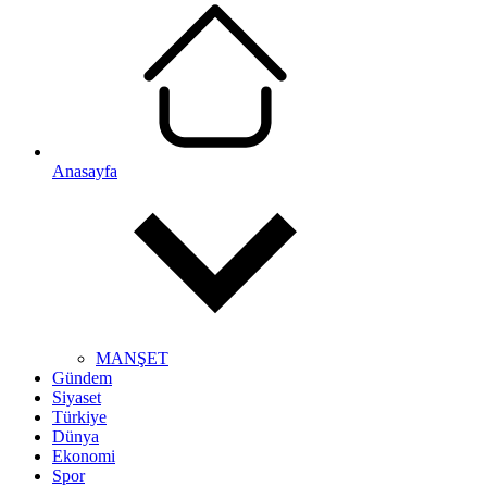
Anasayfa
MANŞET
Gündem
Siyaset
Türkiye
Dünya
Ekonomi
Spor