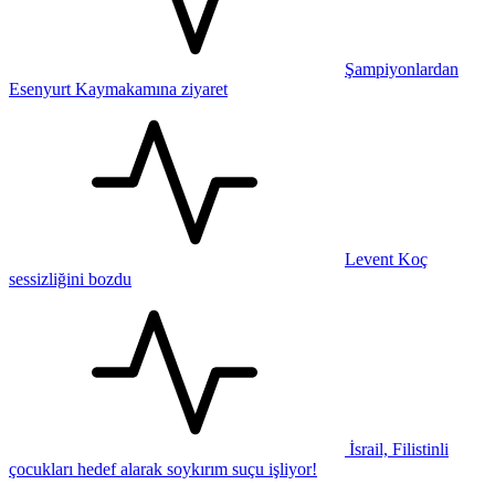
Şampiyonlardan
Esenyurt Kaymakamına ziyaret
Levent Koç
sessizliğini bozdu
İsrail, Filistinli
çocukları hedef alarak soykırım suçu işliyor!