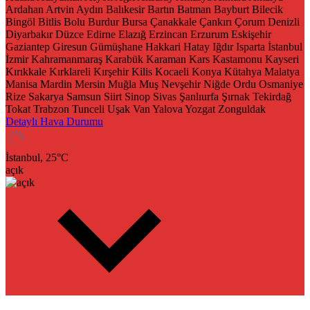
Ardahan
Artvin
Aydın
Balıkesir
Bartın
Batman
Bayburt
Bilecik
Bingöl
Bitlis
Bolu
Burdur
Bursa
Çanakkale
Çankırı
Çorum
Denizli
Diyarbakır
Düzce
Edirne
Elazığ
Erzincan
Erzurum
Eskişehir
Gaziantep
Giresun
Gümüşhane
Hakkari
Hatay
Iğdır
Isparta
İstanbul
İzmir
Kahramanmaraş
Karabük
Karaman
Kars
Kastamonu
Kayseri
Kırıkkale
Kırklareli
Kırşehir
Kilis
Kocaeli
Konya
Kütahya
Malatya
Manisa
Mardin
Mersin
Muğla
Muş
Nevşehir
Niğde
Ordu
Osmaniye
Rize
Sakarya
Samsun
Siirt
Sinop
Sivas
Şanlıurfa
Şırnak
Tekirdağ
Tokat
Trabzon
Tunceli
Uşak
Van
Yalova
Yozgat
Zonguldak
Detaylı Hava Durumu
İstanbul,
25
°C
açık