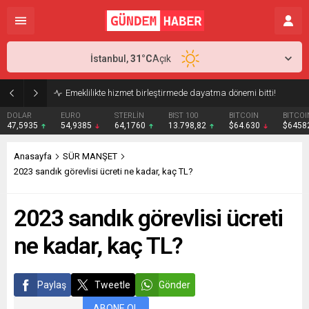
İstanbul,
31
°C
Açık
Emeklilikte hizmet birleştirmede dayatma dönemi bitti!
DOLAR
EURO
STERLİN
BIST 100
BITCOIN
BITCOI
47,5935
54,9385
64,1760
13.798,82
$64.630
$6458
Anasayfa
SÜR MANŞET
2023 sandık görevlisi ücreti ne kadar, kaç TL?
2023 sandık görevlisi ücreti
ne kadar, kaç TL?
Paylaş
Tweetle
Gönder
ABONE OL