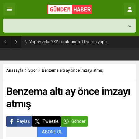
İstanbul,
26
°C
Açık
Yapay zeka YKS sorularında 11 yanlış yaptı…
Anasayfa
Spor
Benzema altı ay önce imzayı atmış
Benzema altı ay önce imzayı
atmış
Paylaş
Tweetle
Gönder
ABONE OL