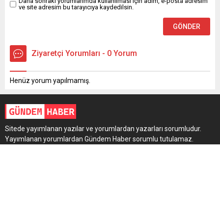
Daha sonraki yorumlarımda kullanılması için adım, e-posta adresim
ve site adresim bu tarayıcıya kaydedilsin.
Ziyaretçi Yorumları - 0 Yorum
Henüz yorum yapılmamış.
Sitede yayımlanan yazılar ve yorumlardan yazarları sorumludur.
Yayımlanan yorumlardan Gündem Haber sorumlu tutulamaz.
Sitedeki tüm harici linkler ayrı bir sayfada açılır. Sitemizde
yayımlanan haber, köşe yazıları ve fotoğraflar izin alınmaksızın
kaynak gösterilse dahi, herhangi bir ortamda kullanılamaz ve
yayımlanamaz.