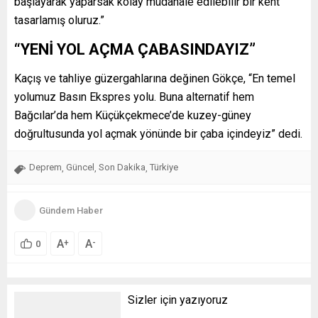
başlayarak yaparsak kolay müdahale edilebilir bir kent
tasarlamış oluruz.”
“YENİ YOL AÇMA ÇABASINDAYIZ”
Kaçış ve tahliye güzergahlarına değinen Gökçe, “En temel
yolumuz Basın Ekspres yolu. Buna alternatif hem
Bağcılar’da hem Küçükçekmece’de kuzey-güney
doğrultusunda yol açmak yönünde bir çaba içindeyiz” dedi.
Deprem
Güncel
Son Dakika
Türkiye
,
,
,
Gündem Haber
A
A
+
-
0
Sizler için yazıyoruz