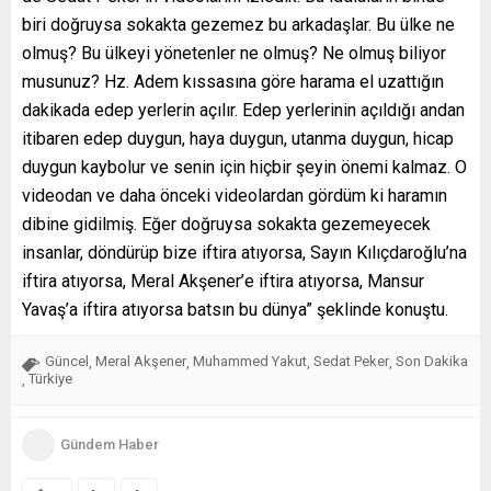
biri doğruysa sokakta gezemez bu arkadaşlar. Bu ülke ne
olmuş? Bu ülkeyi yönetenler ne olmuş? Ne olmuş biliyor
musunuz? Hz. Adem kıssasına göre harama el uzattığın
dakikada edep yerlerin açılır. Edep yerlerinin açıldığı andan
itibaren edep duygun, haya duygun, utanma duygun, hicap
duygun kaybolur ve senin için hiçbir şeyin önemi kalmaz. O
videodan ve daha önceki videolardan gördüm ki haramın
dibine gidilmiş. Eğer doğruysa sokakta gezemeyecek
insanlar, döndürüp bize iftira atıyorsa, Sayın Kılıçdaroğlu’na
iftira atıyorsa, Meral Akşener’e iftira atıyorsa, Mansur
Yavaş’a iftira atıyorsa batsın bu dünya” şeklinde konuştu.
Güncel
Meral Akşener
Muhammed Yakut
Sedat Peker
Son Dakika
,
,
,
,
Türkiye
,
Gündem Haber