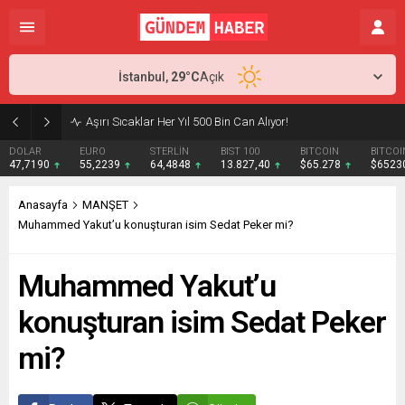
İstanbul,
29
°C
Açık
Aşırı Sıcaklar Her Yıl 500 Bin Can Alıyor!
DOLAR
EURO
STERLİN
BIST 100
BITCOIN
BITCOI
47,7190
55,2239
64,4848
13.827,40
$65.278
$6523
Anasayfa
MANŞET
Muhammed Yakut’u konuşturan isim Sedat Peker mi?
Muhammed Yakut’u
konuşturan isim Sedat Peker
mi?