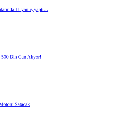
arında 11 yanlış yaptı…
l 500 Bin Can Alıyor!
Motoru Satacak