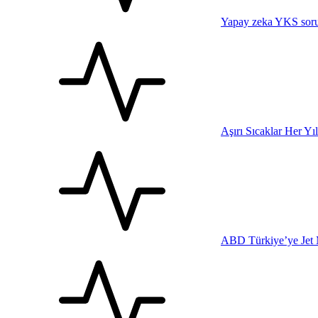
Yapay zeka YKS sorul
Aşırı Sıcaklar Her Yı
ABD Türkiye’ye Jet 