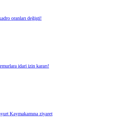
adro oranları değişti!
murlara idari izin kararı!
yurt Kaymakamına ziyaret