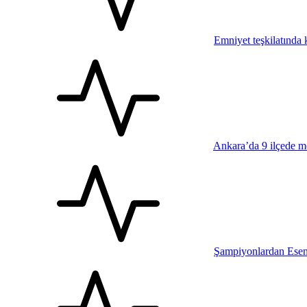
Emniyet teşkilatında k
Ankara’da 9 ilçede me
Şampiyonlardan Esen