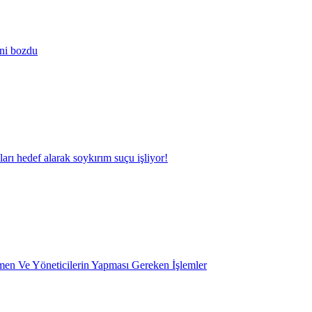
ini bozdu
kları hedef alarak soykırım suçu işliyor!
en Ve Yöneticilerin Yapması Gereken İşlemler