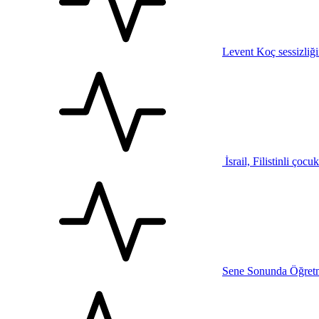
Levent Koç sessizliğ
İsrail, Filistinli çocu
Sene Sonunda Öğretm