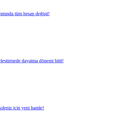
mında tüm hesap değişti!
rleştirmede dayatma dönemi bitti!
deniz için yeni hamle!