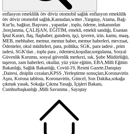
enflasyon
emeklilik
ötv
döviz
otomobil
sağlık
enflasyon
emeklilik
ötv
döviz
otomobil
sağlık,Kamudan,witter ,Yargıtay, Atama, Bağ-
Kur'lu, bağkur, Başvuru , yapanlar , toplu, ödeme, imkanından
,borçlanma, ÇALIŞAN, EĞİTİM, emekli, emekli sandığı, Esastan
İptal Kararı, flaş, flaşhaber, gundem, işçi, işveren, izin, kamu, maaş,
MEB, mebhaber, memur, memur haber, memur haberleri, mevzuat,
Ödemeler, okul müdürleri, para, politika, SGK, para iadesi , prim
iadesi, SGK'dan , toplu para , ödemesi,koşullar,sorgulama, Sosyal
Güvenlik Kurumu, sosyal güvenlik merkezi, ssk, Şube Müdürlüğü,
taşeron, zam haberleri, okullar, yüz yüze eğitim, EBA,Milli Eğitim
Bakanlığı, Sağlık Bakanlığı, Covid-19, Resmi Gazete,Danıştay
,Dairesi, disiplin cezaları,KPSS ,Yerleştirme sonuçları,Koronavirüs
Aşısı, Korona tablosu, Koronavirüs, Güncel, Son Dakika,sokağa
çıkmak yasak, Sokağa Çıkma Yasağı, İçişleri Bakanı,
Cumhurbaşkanlığı ,Milli Savunma , Sayıştay