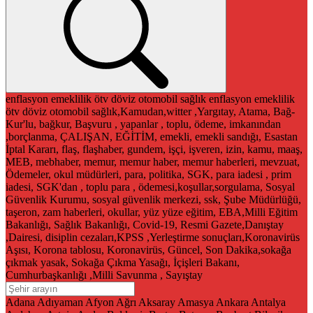
enflasyon
emeklilik
ötv
döviz
otomobil
sağlık
enflasyon
emeklilik
ötv
döviz
otomobil
sağlık,Kamudan,witter ,Yargıtay, Atama, Bağ-
Kur'lu, bağkur, Başvuru , yapanlar , toplu, ödeme, imkanından
,borçlanma, ÇALIŞAN, EĞİTİM, emekli, emekli sandığı, Esastan
İptal Kararı, flaş, flaşhaber, gundem, işçi, işveren, izin, kamu, maaş,
MEB, mebhaber, memur, memur haber, memur haberleri, mevzuat,
Ödemeler, okul müdürleri, para, politika, SGK, para iadesi , prim
iadesi, SGK'dan , toplu para , ödemesi,koşullar,sorgulama, Sosyal
Güvenlik Kurumu, sosyal güvenlik merkezi, ssk, Şube Müdürlüğü,
taşeron, zam haberleri, okullar, yüz yüze eğitim, EBA,Milli Eğitim
Bakanlığı, Sağlık Bakanlığı, Covid-19, Resmi Gazete,Danıştay
,Dairesi, disiplin cezaları,KPSS ,Yerleştirme sonuçları,Koronavirüs
Aşısı, Korona tablosu, Koronavirüs, Güncel, Son Dakika,sokağa
çıkmak yasak, Sokağa Çıkma Yasağı, İçişleri Bakanı,
Cumhurbaşkanlığı ,Milli Savunma , Sayıştay
Adana
Adıyaman
Afyon
Ağrı
Aksaray
Amasya
Ankara
Antalya