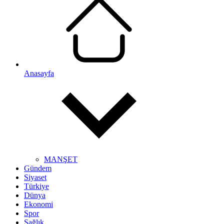
Anasayfa
MANŞET
Gündem
Siyaset
Türkiye
Dünya
Ekonomi
Spor
Sağlık