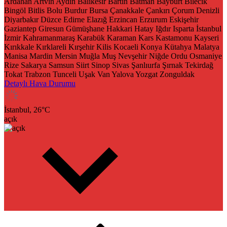
Ardahan
Artvin
Aydın
Balıkesir
Bartın
Batman
Bayburt
Bilecik
Bingöl
Bitlis
Bolu
Burdur
Bursa
Çanakkale
Çankırı
Çorum
Denizli
Diyarbakır
Düzce
Edirne
Elazığ
Erzincan
Erzurum
Eskişehir
Gaziantep
Giresun
Gümüşhane
Hakkari
Hatay
Iğdır
Isparta
İstanbul
İzmir
Kahramanmaraş
Karabük
Karaman
Kars
Kastamonu
Kayseri
Kırıkkale
Kırklareli
Kırşehir
Kilis
Kocaeli
Konya
Kütahya
Malatya
Manisa
Mardin
Mersin
Muğla
Muş
Nevşehir
Niğde
Ordu
Osmaniye
Rize
Sakarya
Samsun
Siirt
Sinop
Sivas
Şanlıurfa
Şırnak
Tekirdağ
Tokat
Trabzon
Tunceli
Uşak
Van
Yalova
Yozgat
Zonguldak
Detaylı Hava Durumu
İstanbul,
26
°C
açık