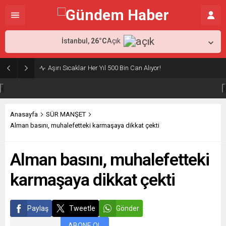
İstanbul,
26
°C
Açık
Aşırı Sıcaklar Her Yıl 500 Bin Can Alıyor!
‹
›
Anasayfa
SÜR MANŞET
Alman basını, muhalefetteki karmaşaya dikkat çekti
Alman basını, muhalefetteki
karmaşaya dikkat çekti
Paylaş
Tweetle
Gönder
ABONE OL