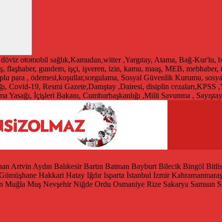
döviz
otomobil
sağlık,Kamudan,witter ,Yargıtay, Atama, Bağ-Kur'lu, b
ş, flaşhaber, gundem, işçi, işveren, izin, kamu, maaş, MEB, mebhaber
 toplu para , ödemesi,koşullar,sorgulama, Sosyal Güvenlik Kurumu, sosy
ğı, Covid-19, Resmi Gazete,Danıştay ,Dairesi, disiplin cezaları,KPSS ,
 Yasağı, İçişleri Bakanı, Cumhurbaşkanlığı ,Milli Savunma , Sayışta
han
Artvin
Aydın
Balıkesir
Bartın
Batman
Bayburt
Bilecik
Bingöl
Bitli
Gümüşhane
Hakkari
Hatay
Iğdır
Isparta
İstanbul
İzmir
Kahramanmara
n
Muğla
Muş
Nevşehir
Niğde
Ordu
Osmaniye
Rize
Sakarya
Samsun
S