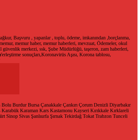
ağkur, Başvuru , yapanlar , toplu, ödeme, imkanından ,borçlanma,
, memur, memur haber, memur haberleri, mevzuat, Ödemeler, okul
al güvenlik merkezi, ssk, Şube Müdürlüğü, taşeron, zam haberleri,
Yerleştirme sonuçları,Koronavirüs Aşısı, Korona tablosu,
y
s
Bolu
Burdur
Bursa
Çanakkale
Çankırı
Çorum
Denizli
Diyarbakır
ş
Karabük
Karaman
Kars
Kastamonu
Kayseri
Kırıkkale
Kırklareli
iirt
Sinop
Sivas
Şanlıurfa
Şırnak
Tekirdağ
Tokat
Trabzon
Tunceli