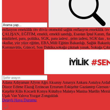
enflasyon
emeklilik
ötv
döviz
otomobil
sağlık
enflasyon
emeklilik
ötv
ÇALIŞAN, EĞİTİM, emekli, emekli sandığı, Esastan İptal Kararı, fla
müdürleri, para, politika, SGK, para iadesi , prim iadesi, SGK'dan ,
okullar, yüz yüze eğitim, EBA,Milli Eğitim Bakanlığı, Sağlık Bakanlı
Koronavirüs, Güncel, Son Dakika,sokağa çıkmak yasak, Sokağa Çıkma
Adana
Adıyaman
Afyon
Ağrı
Aksaray
Amasya
Ankara
Antalya
Arda
Düzce
Edirne
Elazığ
Erzincan
Erzurum
Eskişehir
Gaziantep
Giresun
Kırşehir
Kilis
Kocaeli
Konya
Kütahya
Malatya
Manisa
Mardin
Mersi
Uşak
Van
Yalova
Yozgat
Zonguldak
Detaylı Hava Durumu