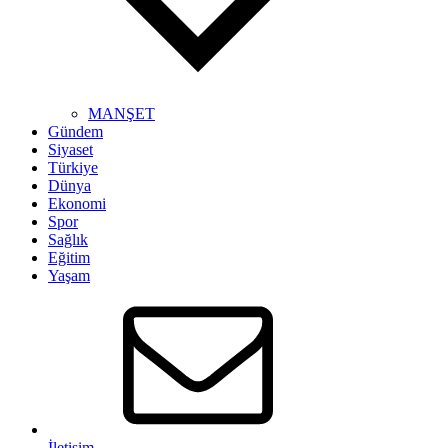
MANŞET
Gündem
Siyaset
Türkiye
Dünya
Ekonomi
Spor
Sağlık
Eğitim
Yaşam
İletişim