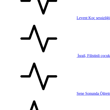
Levent Koç sessizliğ
İsrail, Filistinli çocu
Sene Sonunda Öğretm