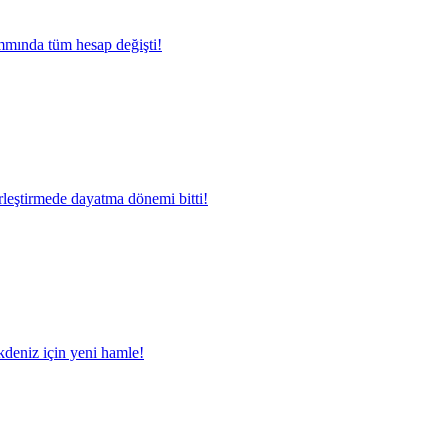
mında tüm hesap değişti!
rleştirmede dayatma dönemi bitti!
deniz için yeni hamle!