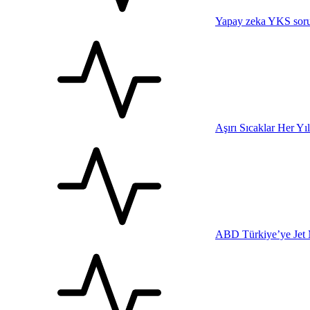
Yapay zeka YKS sorul
Aşırı Sıcaklar Her Yı
ABD Türkiye’ye Jet 