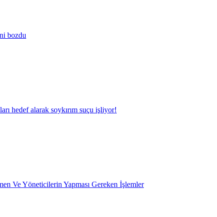
ini bozdu
kları hedef alarak soykırım suçu işliyor!
en Ve Yöneticilerin Yapması Gereken İşlemler