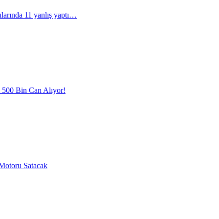
arında 11 yanlış yaptı…
l 500 Bin Can Alıyor!
Motoru Satacak