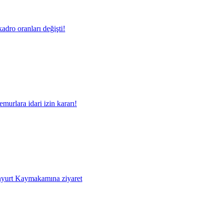
adro oranları değişti!
murlara idari izin kararı!
yurt Kaymakamına ziyaret