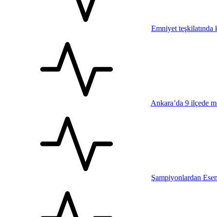
Emniyet teşkilatında k
Ankara’da 9 ilçede me
Şampiyonlardan Esen