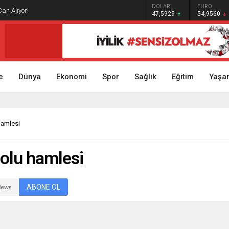
GRAM ALTIN
DOLAR
EURO
Can Alıyor!
6.493,17
47,5929
54,9560
e
Dünya
Ekonomi
Spor
Sağlık
Eğitim
Yaşa
hamlesi
olu hamlesi
ABONE OL