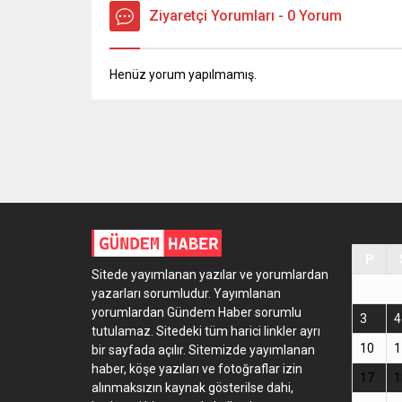
Ziyaretçi Yorumları - 0 Yorum
Henüz yorum yapılmamış.
P
Sitede yayımlanan yazılar ve yorumlardan
yazarları sorumludur. Yayımlanan
yorumlardan Gündem Haber sorumlu
3
4
tutulamaz. Sitedeki tüm harici linkler ayrı
10
1
bir sayfada açılır. Sitemizde yayımlanan
haber, köşe yazıları ve fotoğraflar izin
17
1
alınmaksızın kaynak gösterilse dahi,