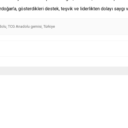
an’a, gösterdikleri destek, teşvik ve liderlikten dolayı saygı ve 
dolu
TCG Anadolu gemisi
Türkiye
,
,