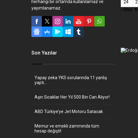
herhangi bir ortamda kullanılamaz ve
24
2
yayımlanamaz.
« May
M
Son Yazılar
Yapay zeka YKS sorularında 11 yanlış
yaptı…
Aşırı Sıcaklar Her Yıl 500 Bin Can Alıyor!
ABD Türkiye’ye Jet Motoru Satacak
Memur ve emekli zammında tüm
hesap değişti!