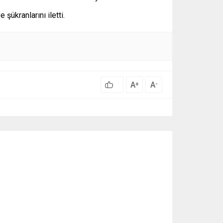
şükranlarını iletti.
A
A
+
-