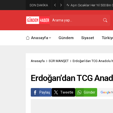
SON DAKİKA
Aşırı Sıcaklar Her Yıl 500 Bin 
Anasayfa
Gündem
Siyaset
Türkiy
Anasayfa
SÜR MANŞET
Erdoğan’dan TCG Anadolu 
Erdoğan’dan TCG Anad
Paylaş
Tweetle
Gönder