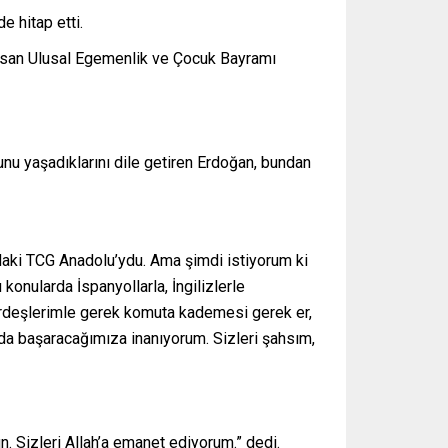
 hitap etti.
Nisan Ulusal Egemenlik ve Çocuk Bayramı
unu yaşadıklarını dile getiren Erdoğan, bundan
ndaki TCG Anadolu’ydu. Ama şimdi istiyorum ki
konularda İspanyollarla, İngilizlerle
 kardeşlerimle gerek komuta kademesi gerek er,
u da başaracağımıza inanıyorum. Sizleri şahsım,
. Sizleri Allah’a emanet ediyorum.” dedi.