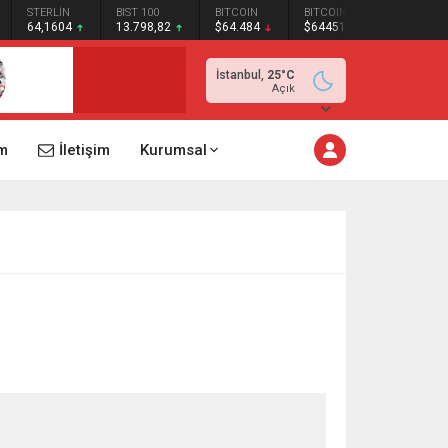
STERLİN
BIST 100
BITCOIN
BITCOIN
64,1604
13.798,82
$64.484
$64451
İstanbul,
25
°C
Açık
m
İletişim
Kurumsal