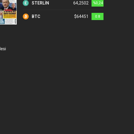
STERLİN
64,2502
%0,24
BTC
$64451
0.8