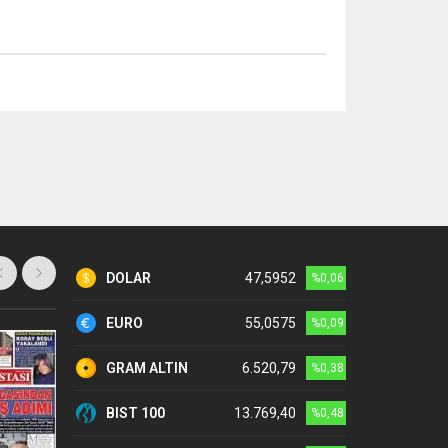
DOLAR
47,5952
%0,06
EURO
55,0575
%0,09
GRAM ALTIN
6.520,79
%0,38
BIST 100
13.769,40
%0,48