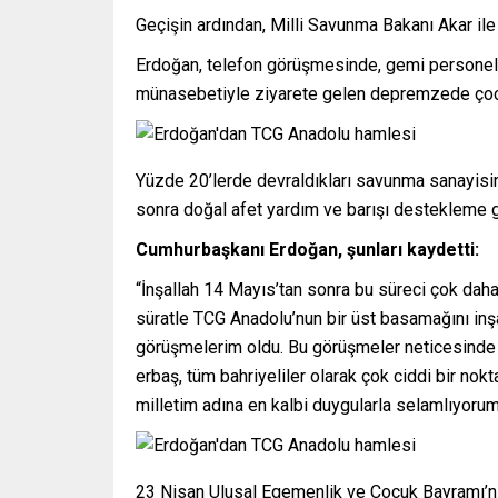
Geçişin ardından, Milli Savunma Bakanı Akar il
Erdoğan, telefon görüşmesinde, gemi personeli
münasebetiyle ziyarete gelen depremzede çocu
Yüzde 20’lerde devraldıkları savunma sanayisind
sonra doğal afet yardım ve barışı destekleme g
Cumhurbaşkanı Erdoğan, şunları kaydetti:
“İnşallah 14 Mayıs’tan sonra bu süreci çok daha
süratle TCG Anadolu’nun bir üst basamağını inşal
görüşmelerim oldu. Bu görüşmeler neticesinde he
erbaş, tüm bahriyeliler olarak çok ciddi bir nok
milletim adına en kalbi duygularla selamlıyorum
23 Nisan Ulusal Egemenlik ve Çocuk Bayramı’nı 