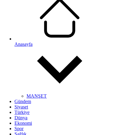
Anasayfa
MANŞET
Gündem
Siyaset
Türkiye
Dünya
Ekonomi
Spor
Sağlık