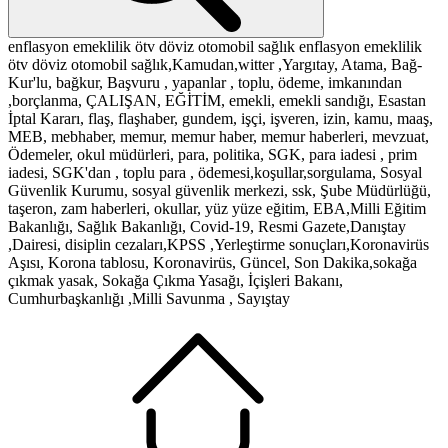
enflasyon
emeklilik
ötv
döviz
otomobil
sağlık
enflasyon
emeklilik
ötv
döviz
otomobil
sağlık,Kamudan,witter ,Yargıtay, Atama, Bağ-
Kur'lu, bağkur, Başvuru , yapanlar , toplu, ödeme, imkanından
,borçlanma, ÇALIŞAN, EĞİTİM, emekli, emekli sandığı, Esastan
İptal Kararı, flaş, flaşhaber, gundem, işçi, işveren, izin, kamu, maaş,
MEB, mebhaber, memur, memur haber, memur haberleri, mevzuat,
Ödemeler, okul müdürleri, para, politika, SGK, para iadesi , prim
iadesi, SGK'dan , toplu para , ödemesi,koşullar,sorgulama, Sosyal
Güvenlik Kurumu, sosyal güvenlik merkezi, ssk, Şube Müdürlüğü,
taşeron, zam haberleri, okullar, yüz yüze eğitim, EBA,Milli Eğitim
Bakanlığı, Sağlık Bakanlığı, Covid-19, Resmi Gazete,Danıştay
,Dairesi, disiplin cezaları,KPSS ,Yerleştirme sonuçları,Koronavirüs
Aşısı, Korona tablosu, Koronavirüs, Güncel, Son Dakika,sokağa
çıkmak yasak, Sokağa Çıkma Yasağı, İçişleri Bakanı,
Cumhurbaşkanlığı ,Milli Savunma , Sayıştay