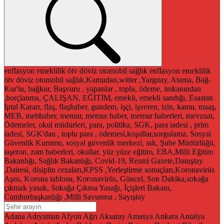
enflasyon
emeklilik
ötv
döviz
otomobil
sağlık
enflasyon
emeklilik
ötv
döviz
otomobil
sağlık,Kamudan,witter ,Yargıtay, Atama, Bağ-
Kur'lu, bağkur, Başvuru , yapanlar , toplu, ödeme, imkanından
,borçlanma, ÇALIŞAN, EĞİTİM, emekli, emekli sandığı, Esastan
İptal Kararı, flaş, flaşhaber, gundem, işçi, işveren, izin, kamu, maaş,
MEB, mebhaber, memur, memur haber, memur haberleri, mevzuat,
Ödemeler, okul müdürleri, para, politika, SGK, para iadesi , prim
iadesi, SGK'dan , toplu para , ödemesi,koşullar,sorgulama, Sosyal
Güvenlik Kurumu, sosyal güvenlik merkezi, ssk, Şube Müdürlüğü,
taşeron, zam haberleri, okullar, yüz yüze eğitim, EBA,Milli Eğitim
Bakanlığı, Sağlık Bakanlığı, Covid-19, Resmi Gazete,Danıştay
,Dairesi, disiplin cezaları,KPSS ,Yerleştirme sonuçları,Koronavirüs
Aşısı, Korona tablosu, Koronavirüs, Güncel, Son Dakika,sokağa
çıkmak yasak, Sokağa Çıkma Yasağı, İçişleri Bakanı,
Cumhurbaşkanlığı ,Milli Savunma , Sayıştay
Adana
Adıyaman
Afyon
Ağrı
Aksaray
Amasya
Ankara
Antalya