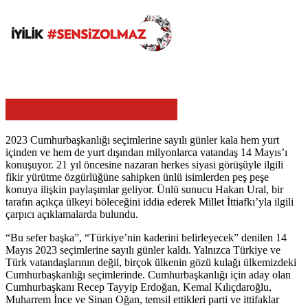
2023 Cumhurbaşkanlığı seçimlerine sayılı günler kala hem yurt
içinden ve hem de yurt dışından milyonlarca vatandaş 14 Mayıs’ı
konuşuyor. 21 yıl öncesine nazaran herkes siyasi görüşüyle ilgili
fikir yürütme özgürlüğüne sahipken ünlü isimlerden peş peşe
konuya ilişkin paylaşımlar geliyor. Ünlü sunucu Hakan Ural, bir
tarafın açıkça ülkeyi böleceğini iddia ederek Millet İttiafkı’yla ilgili
çarpıcı açıklamalarda bulundu.
“Bu sefer başka”, “Türkiye’nin kaderini belirleyecek” denilen 14
Mayıs 2023 seçimlerine sayılı günler kaldı. Yalnızca Türkiye ve
Türk vatandaşlarının değil, birçok ülkenin gözü kulağı ülkemizdeki
Cumhurbaşkanlığı seçimlerinde. Cumhurbaşkanlığı için aday olan
Cumhurbaşkanı Recep Tayyip Erdoğan, Kemal Kılıçdaroğlu,
Muharrem İnce ve Sinan Oğan, temsil ettikleri parti ve ittifaklar