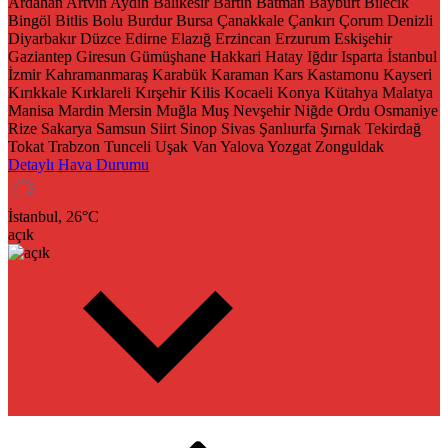
Ardahan
Artvin
Aydın
Balıkesir
Bartın
Batman
Bayburt
Bilecik
Bingöl
Bitlis
Bolu
Burdur
Bursa
Çanakkale
Çankırı
Çorum
Denizli
Diyarbakır
Düzce
Edirne
Elazığ
Erzincan
Erzurum
Eskişehir
Gaziantep
Giresun
Gümüşhane
Hakkari
Hatay
Iğdır
Isparta
İstanbul
İzmir
Kahramanmaraş
Karabük
Karaman
Kars
Kastamonu
Kayseri
Kırıkkale
Kırklareli
Kırşehir
Kilis
Kocaeli
Konya
Kütahya
Malatya
Manisa
Mardin
Mersin
Muğla
Muş
Nevşehir
Niğde
Ordu
Osmaniye
Rize
Sakarya
Samsun
Siirt
Sinop
Sivas
Şanlıurfa
Şırnak
Tekirdağ
Tokat
Trabzon
Tunceli
Uşak
Van
Yalova
Yozgat
Zonguldak
Detaylı Hava Durumu
İstanbul,
26
°C
açık