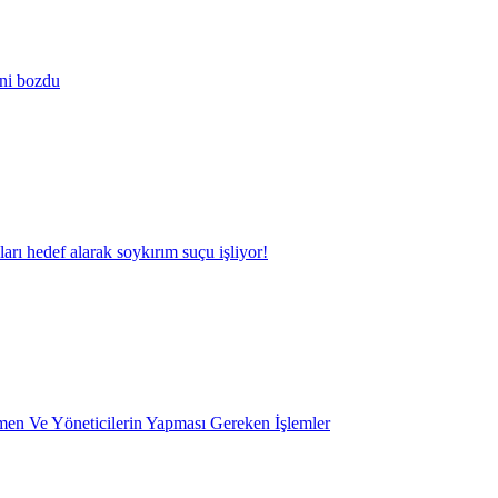
ini bozdu
kları hedef alarak soykırım suçu işliyor!
en Ve Yöneticilerin Yapması Gereken İşlemler