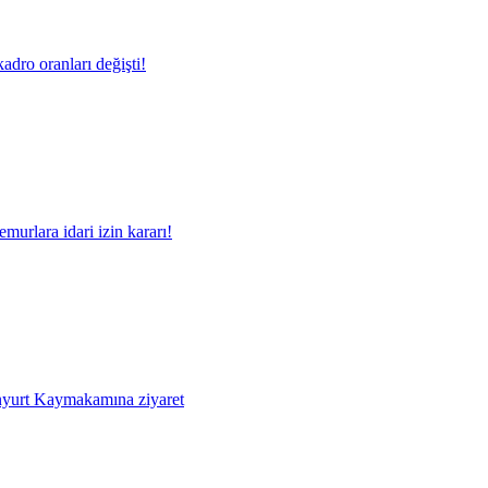
adro oranları değişti!
murlara idari izin kararı!
yurt Kaymakamına ziyaret