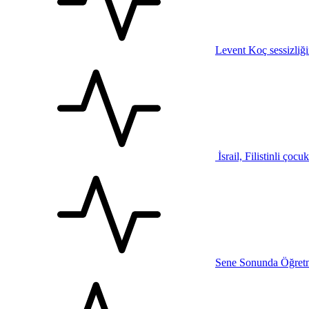
Levent Koç sessizliğ
İsrail, Filistinli çocu
Sene Sonunda Öğretm