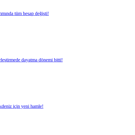
mında tüm hesap değişti!
rleştirmede dayatma dönemi bitti!
deniz için yeni hamle!