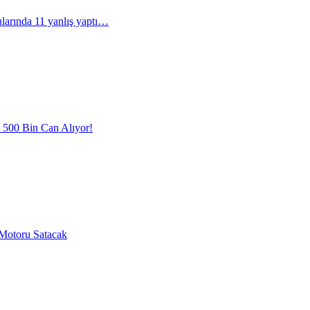
arında 11 yanlış yaptı…
l 500 Bin Can Alıyor!
Motoru Satacak