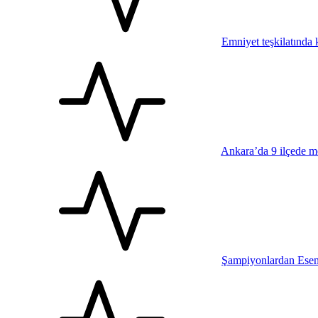
Emniyet teşkilatında k
Ankara’da 9 ilçede me
Şampiyonlardan Esen