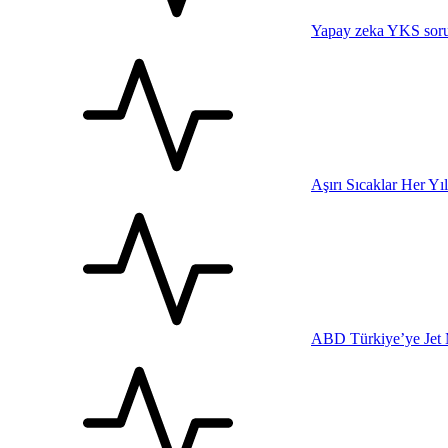
Yapay zeka YKS sorul
Aşırı Sıcaklar Her Yı
ABD Türkiye’ye Jet 