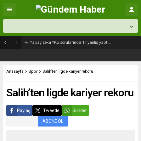
İstanbul,
26
°C
Açık
Yapay zeka YKS sorularında 11 yanlış yaptı…
Anasayfa
Spor
Salih’ten ligde kariyer rekoru
Salih’ten ligde kariyer rekoru
Paylaş
Tweetle
Gönder
ABONE OL