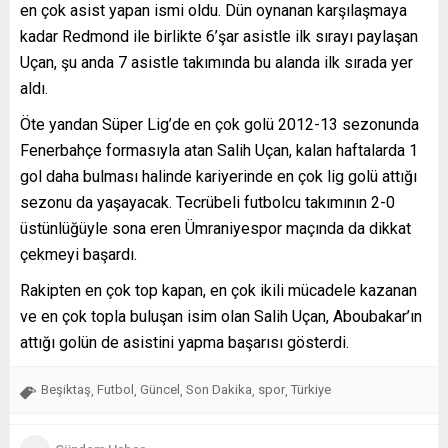
en çok asist yapan ismi oldu. Dün oynanan karşılaşmaya
kadar Redmond ile birlikte 6’şar asistle ilk sırayı paylaşan
Uçan, şu anda 7 asistle takımında bu alanda ilk sırada yer
aldı.
Öte yandan Süper Lig’de en çok golü 2012-13 sezonunda
Fenerbahçe formasıyla atan Salih Uçan, kalan haftalarda 1
gol daha bulması halinde kariyerinde en çok lig golü attığı
sezonu da yaşayacak. Tecrübeli futbolcu takımının 2-0
üstünlüğüyle sona eren Ümraniyespor maçında da dikkat
çekmeyi başardı.
Rakipten en çok top kapan, en çok ikili mücadele kazanan
ve en çok topla buluşan isim olan Salih Uçan, Aboubakar’ın
attığı golün de asistini yapma başarısı gösterdi.
Beşiktaş
Futbol
Güncel
Son Dakika
spor
Türkiye
,
,
,
,
,