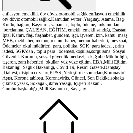
enflasyon
emeklilik
ötv
döviz
otomobil
sağlık
enflasyon
emeklilik
ötv
döviz
otomobil
sağlık,Kamudan,witter ,Yargıtay, Atama, Bağ-
Kur'lu, bağkur, Başvuru , yapanlar , toplu, ödeme, imkanından
,borçlanma, ÇALIŞAN, EĞİTİM, emekli, emekli sandığı, Esastan
İptal Kararı, flaş, flaşhaber, gundem, işçi, işveren, izin, kamu, maaş,
MEB, mebhaber, memur, memur haber, memur haberleri, mevzuat,
Ödemeler, okul müdürleri, para, politika, SGK, para iadesi , prim
iadesi, SGK'dan , toplu para , ödemesi,koşullar,sorgulama, Sosyal
Güvenlik Kurumu, sosyal güvenlik merkezi, ssk, Şube Müdürlüğü,
taşeron, zam haberleri, okullar, yüz yüze eğitim, EBA,Milli Eğitim
Bakanlığı, Sağlık Bakanlığı, Covid-19, Resmi Gazete,Danıştay
,Dairesi, disiplin cezaları,KPSS ,Yerleştirme sonuçları,Koronavirüs
Aşısı, Korona tablosu, Koronavirüs, Güncel, Son Dakika,sokağa
çıkmak yasak, Sokağa Çıkma Yasağı, İçişleri Bakanı,
Cumhurbaşkanlığı ,Milli Savunma , Sayıştay