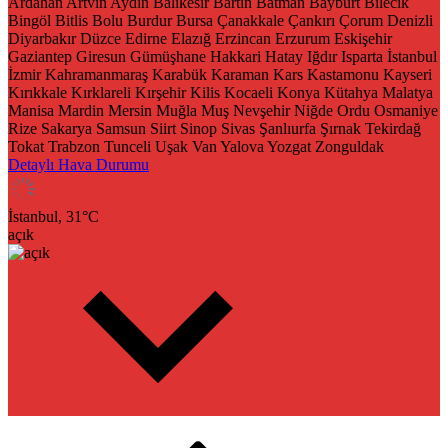
Ardahan
Artvin
Aydın
Balıkesir
Bartın
Batman
Bayburt
Bilecik
Bingöl
Bitlis
Bolu
Burdur
Bursa
Çanakkale
Çankırı
Çorum
Denizli
Diyarbakır
Düzce
Edirne
Elazığ
Erzincan
Erzurum
Eskişehir
Gaziantep
Giresun
Gümüşhane
Hakkari
Hatay
Iğdır
Isparta
İstanbul
İzmir
Kahramanmaraş
Karabük
Karaman
Kars
Kastamonu
Kayseri
Kırıkkale
Kırklareli
Kırşehir
Kilis
Kocaeli
Konya
Kütahya
Malatya
Manisa
Mardin
Mersin
Muğla
Muş
Nevşehir
Niğde
Ordu
Osmaniye
Rize
Sakarya
Samsun
Siirt
Sinop
Sivas
Şanlıurfa
Şırnak
Tekirdağ
Tokat
Trabzon
Tunceli
Uşak
Van
Yalova
Yozgat
Zonguldak
Detaylı Hava Durumu
İstanbul,
31
°C
açık