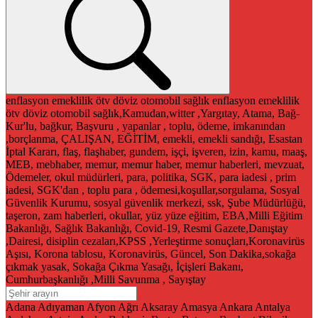
enflasyon
emeklilik
ötv
döviz
otomobil
sağlık
enflasyon
emeklilik
ötv
döviz
otomobil
sağlık,Kamudan,witter ,Yargıtay, Atama, Bağ-
Kur'lu, bağkur, Başvuru , yapanlar , toplu, ödeme, imkanından
,borçlanma, ÇALIŞAN, EĞİTİM, emekli, emekli sandığı, Esastan
İptal Kararı, flaş, flaşhaber, gundem, işçi, işveren, izin, kamu, maaş,
MEB, mebhaber, memur, memur haber, memur haberleri, mevzuat,
Ödemeler, okul müdürleri, para, politika, SGK, para iadesi , prim
iadesi, SGK'dan , toplu para , ödemesi,koşullar,sorgulama, Sosyal
Güvenlik Kurumu, sosyal güvenlik merkezi, ssk, Şube Müdürlüğü,
taşeron, zam haberleri, okullar, yüz yüze eğitim, EBA,Milli Eğitim
Bakanlığı, Sağlık Bakanlığı, Covid-19, Resmi Gazete,Danıştay
,Dairesi, disiplin cezaları,KPSS ,Yerleştirme sonuçları,Koronavirüs
Aşısı, Korona tablosu, Koronavirüs, Güncel, Son Dakika,sokağa
çıkmak yasak, Sokağa Çıkma Yasağı, İçişleri Bakanı,
Cumhurbaşkanlığı ,Milli Savunma , Sayıştay
Adana
Adıyaman
Afyon
Ağrı
Aksaray
Amasya
Ankara
Antalya