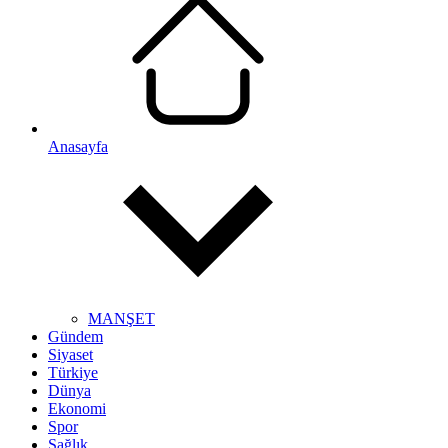
Anasayfa
MANŞET
Gündem
Siyaset
Türkiye
Dünya
Ekonomi
Spor
Sağlık