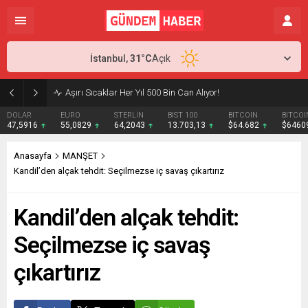
İstanbul,
31
°C
Açık
Aşırı Sıcaklar Her Yıl 500 Bin Can Alıyor!
DOLAR
EURO
STERLİN
BIST 100
BITCOIN
BITCOI
47,5916
55,0829
64,2043
13.703,13
$64.682
$6460
Anasayfa
MANŞET
Kandil’den alçak tehdit: Seçilmezse iç savaş çıkartırız
Kandil’den alçak tehdit:
Seçilmezse iç savaş
çıkartırız