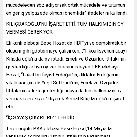
mücadeleden söz ediyorsak ortak mücadele ve tutumun
en geniş yelpazede olması önemlidir” ifadelerini kullandı.
KILIÇDAROĞLU’NU İŞARET ETTİ: TÜM HALKIMIZIN OY
VERMESİ GEREKİYOR
Eli kanlı elebaşı Bese Hozat da HDP’yi ve demokratik bir
oluşum gibi göstermeye çalışırken, 7’li koalisyonun adayı
Kılıçdaroğlu’na da oy istedi. Emek ve Özgürlük İttifakı’nın
gösterdiği adaya oy verilmesini isteyen PKK elebaşı
Hozat, “Fakat bu faşist Erdoğan’ın, diktatör Erdoğan’ın
yıkılması için de Yeşil Sol Parti’nin, Emek ve Özgürlük
İttifakı’nın adres gösterdiği adaya da tüm halkımızın oy
vermesi gerekiyor.” diyerek Kemal Kılıçdaroğlu’nu işaret
etti.
“İÇ SAVAŞ ÇIKARTIRIZ” TEHDİDİ
Terör örgütü PKK elebaşı Bese Hozat,14 Mayıs’ta
yapılacak seçimleri Cumhur İttifakı’nın kazanması