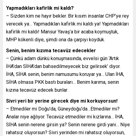
Yapmadıkları kafirlik mi kaldı?
– Sizden kim ne hayır bekler. Bir kısım insanlar CHP’ye rey
verecek ya… Yapmadıkları kafirlik mi kaldı ya! Yapmadıkları
kafirlik mi kaldı! Mansur Yavaş’a bir acaba koymuştuk,
MHP kökenli diye, şimdi ona da çarpıyı koyduk.
Senin, benim kızıma tecavüz edecekler
– Çünkü adam dünkü konuşmasında, evvelsi gün ‘Artık
İHA’dan SİHA’dan bahsedilmeyecek biz gelirsek’ diyor.
İHA, SİHA senin, benim namusumu koruyar ya… Ulan İHA,
SİHA olmasa PKK bastı buraları… Benim karıma, senin
kızına tecavüz edecek bunlar.
Sivri yeri bir yerine girecek diye mi korkuyorsun!
– Etmediler mi Doğu’da, Güneydoğu’da…Etmediler mi?
Analar niye ağlıyor. Tecavüz etmediler mi kızlarına… İHA,
SİHA senin nerene girsin ya? Senin nerene girdi yani… Niye
rahatsız oluyorsun? Sivri yerinden mi rahatsız oluyorsun,