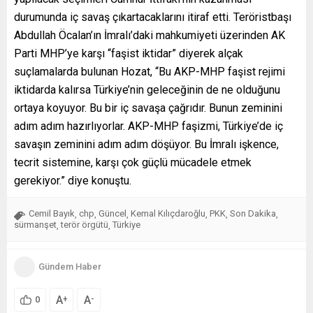
durumunda iç savaş çıkartacaklarını itiraf etti. Teröristbaşı
Abdullah Öcalan’ın İmralı’daki mahkumiyeti üzerinden AK
Parti MHP’ye karşı “faşist iktidar” diyerek alçak
suçlamalarda bulunan Hozat, “Bu AKP-MHP faşist rejimi
iktidarda kalırsa Türkiye’nin geleceğinin de ne olduğunu
ortaya koyuyor. Bu bir iç savaşa çağrıdır. Bunun zeminini
adım adım hazırlıyorlar. AKP-MHP faşizmi, Türkiye’de iç
savaşın zeminini adım adım döşüyor. Bu İmralı işkence,
tecrit sistemine, karşı çok güçlü mücadele etmek
gerekiyor.” diye konuştu.
Cemil Bayık
chp
Güncel
Kemal Kılıçdaroğlu
PKK
Son Dakika
,
,
,
,
,
,
sürmanşet
terör örgütü
Türkiye
,
,
Gündem Haber
A
A
+
-
0