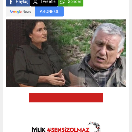
Paylaş
Tweetle
Gönder
ABONE OL