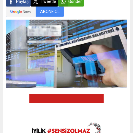
Paylaş
Tweetle
Gönder
ABONE OL