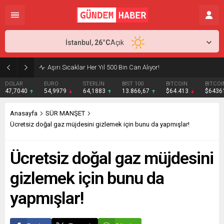
İstanbul,
26
°C
Açık
Aşırı Sıcaklar Her Yıl 500 Bin Can Alıyor!
DOLAR
EURO
STERLİN
BIST 100
BITCOIN
BITCOI
47,7040
54,9979
64,1883
13.866,67
$64.413
$6436
Anasayfa
SÜR MANŞET
Ücretsiz doğal gaz müjdesini gizlemek için bunu da yapmışlar!
Ücretsiz doğal gaz müjdesini
gizlemek için bunu da
yapmışlar!