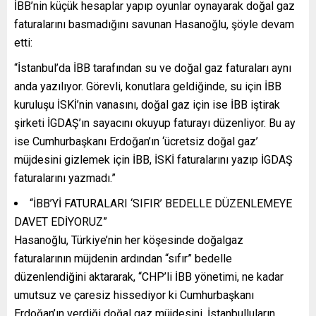
İBB’nin küçük hesaplar yapıp oyunlar oynayarak doğal gaz
faturalarını basmadığını savunan Hasanoğlu, şöyle devam
etti:
“İstanbul’da İBB tarafından su ve doğal gaz faturaları aynı
anda yazılıyor. Görevli, konutlara geldiğinde, su için İBB
kuruluşu İSKİ’nin vanasını, doğal gaz için ise İBB iştirak
şirketi İGDAŞ’ın sayacını okuyup faturayı düzenliyor. Bu ay
ise Cumhurbaşkanı Erdoğan’ın ‘ücretsiz doğal gaz’
müjdesini gizlemek için İBB, İSKİ faturalarını yazıp İGDAŞ
faturalarını yazmadı.”
“İBB’Yİ FATURALARI ‘SIFIR’ BEDELLE DÜZENLEMEYE
DAVET EDİYORUZ”
Hasanoğlu, Türkiye’nin her köşesinde doğalgaz
faturalarının müjdenin ardından “sıfır” bedelle
düzenlendiğini aktararak, “CHP’li İBB yönetimi, ne kadar
umutsuz ve çaresiz hissediyor ki Cumhurbaşkanı
Erdoğan’ın verdiği doğal gaz müjdesini, İstanbulluların