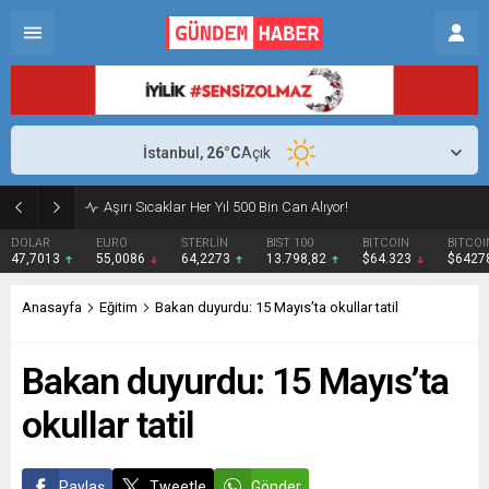
İstanbul,
26
°C
Açık
Aşırı Sıcaklar Her Yıl 500 Bin Can Alıyor!
DOLAR
EURO
STERLİN
BIST 100
BITCOIN
BITCOI
47,7013
55,0086
64,2273
13.798,82
$64.323
$6427
Anasayfa
Eğitim
Bakan duyurdu: 15 Mayıs’ta okullar tatil
Bakan duyurdu: 15 Mayıs’ta
okullar tatil
Paylaş
Tweetle
Gönder