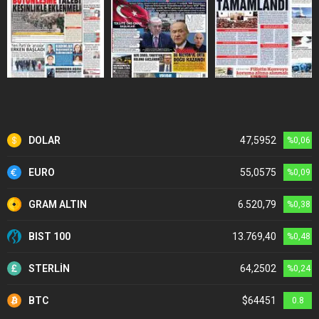
DOLAR
47,5952
%0,06
EURO
55,0575
%0,09
GRAM ALTIN
6.520,79
%0,38
BIST 100
13.769,40
%0,48
STERLİN
64,2502
%0,24
BTC
$64451
0.8