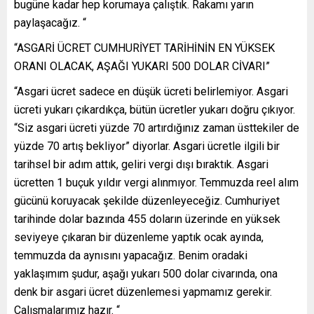
bugüne kadar hep korumaya çalıştık. Rakamı yarın
paylaşacağız. “
“ASGARİ ÜCRET CUMHURİYET TARİHİNİN EN YÜKSEK
ORANI OLACAK, AŞAĞI YUKARI 500 DOLAR CİVARI”
“Asgari ücret sadece en düşük ücreti belirlemiyor. Asgari
ücreti yukarı çıkardıkça, bütün ücretler yukarı doğru çıkıyor.
“Siz asgari ücreti yüzde 70 artırdığınız zaman üsttekiler de
yüzde 70 artış bekliyor” diyorlar. Asgari ücretle ilgili bir
tarihsel bir adım attık, geliri vergi dışı bıraktık. Asgari
ücretten 1 buçuk yıldır vergi alınmıyor. Temmuzda reel alım
gücünü koruyacak şekilde düzenleyeceğiz. Cumhuriyet
tarihinde dolar bazında 455 doların üzerinde en yüksek
seviyeye çıkaran bir düzenleme yaptık ocak ayında,
temmuzda da aynısını yapacağız. Benim oradaki
yaklaşımım şudur, aşağı yukarı 500 dolar civarında, ona
denk bir asgari ücret düzenlemesi yapmamız gerekir.
Çalışmalarımız hazır. “