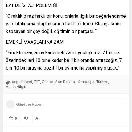
EYT’DE ‘STAJ’ POLEMİĞİ
“Çıraklık biraz farklı bir konu, onlarla ilgili bir değerlendirme
yapılabilir ama staj tamamen farklı bir konu. Staj iş akdini
kapsayan bir şey değil, eğitimin bir parçası. “
EMEKLİ MAAŞLARINA ZAM
“Emekli maaşlarına kademeli zam uyguluyoruz. 7 bin lira
üzerindekileri 10 bine kadar belli bir oranda artıracağız. 7
bin-10 bin arasına pozitif bir ayrımcılık yapılmış olacak.”
asgari ücret
EYT
Güncel
Son Dakika
sürmanşet
Türkiye
,
,
,
,
,
,
Vedat Bilgin
Gündem Haber
A
A
+
-
0