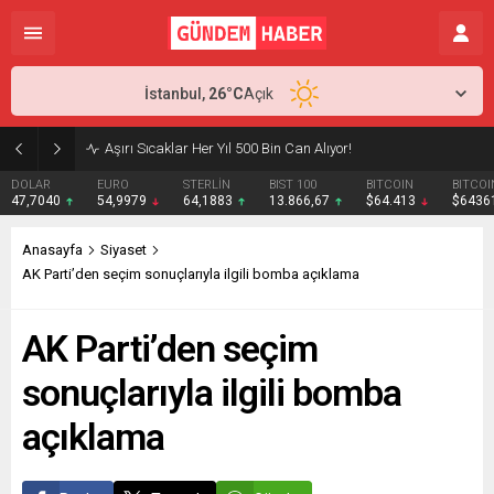
İstanbul,
26
°C
Açık
Aşırı Sıcaklar Her Yıl 500 Bin Can Alıyor!
DOLAR
EURO
STERLİN
BIST 100
BITCOIN
BITCOI
47,7040
54,9979
64,1883
13.866,67
$64.413
$6436
Anasayfa
Siyaset
AK Parti’den seçim sonuçlarıyla ilgili bomba açıklama
AK Parti’den seçim
sonuçlarıyla ilgili bomba
açıklama