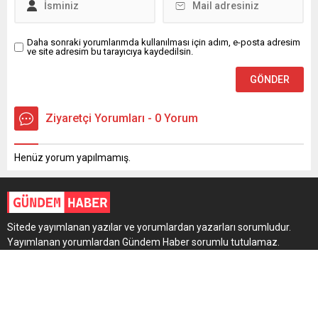
Daha sonraki yorumlarımda kullanılması için adım, e-posta adresim
ve site adresim bu tarayıcıya kaydedilsin.
Ziyaretçi Yorumları - 0 Yorum
Henüz yorum yapılmamış.
Sitede yayımlanan yazılar ve yorumlardan yazarları sorumludur.
Yayımlanan yorumlardan Gündem Haber sorumlu tutulamaz.
Sitedeki tüm harici linkler ayrı bir sayfada açılır. Sitemizde
yayımlanan haber, köşe yazıları ve fotoğraflar izin alınmaksızın
kaynak gösterilse dahi, herhangi bir ortamda kullanılamaz ve
yayımlanamaz.