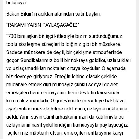
bulunuyor.
Bakan Bilgin’in açıklamalarından satır başları:
“RAKAMI YARIN PAYLAŞACAĞIZ”
“700 bini aşkın bir işçi kitlesiyle bizim sürdürdüğümüz
toplu sözleşme süreçleri bildiğiniz gibi bir müzakere.
Sadece müzakere de değil, bir çekişme atmosferinde
geçer. Sendikalarımız belli bir noktaya geldiler, uzlaştıkları
ve uzlaşamadıkları noktaları ortaya koydular. O aşamada
biz devreye giriyoruz. Emeğin lehine olacak şekilde
müdahale etmek durumundayız çünkü sosyal devlet
emekçileri hem sermayenin, hem devletin karşısında
korumak zorundadır. O görevimizle meseleye baktık ve
aşağı yukarı mesele bitme noktasına, uzlaşma noktasına
geldi. Yarın sayın Cumhurbaşkanımızın da katılımıyla bu
uzlaşmanın nasıl şekillendiğini kamuoyuyla paylaşacağız.
İşçilerimiz müsterih olsun, emekçileri enflasyona karşı