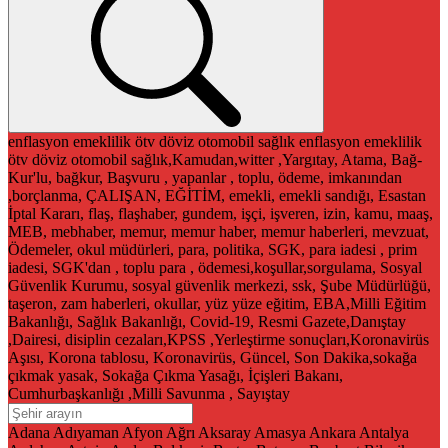
enflasyon
emeklilik
ötv
döviz
otomobil
sağlık
enflasyon
emeklilik
ötv
döviz
otomobil
sağlık,Kamudan,witter ,Yargıtay, Atama, Bağ-
Kur'lu, bağkur, Başvuru , yapanlar , toplu, ödeme, imkanından
,borçlanma, ÇALIŞAN, EĞİTİM, emekli, emekli sandığı, Esastan
İptal Kararı, flaş, flaşhaber, gundem, işçi, işveren, izin, kamu, maaş,
MEB, mebhaber, memur, memur haber, memur haberleri, mevzuat,
Ödemeler, okul müdürleri, para, politika, SGK, para iadesi , prim
iadesi, SGK'dan , toplu para , ödemesi,koşullar,sorgulama, Sosyal
Güvenlik Kurumu, sosyal güvenlik merkezi, ssk, Şube Müdürlüğü,
taşeron, zam haberleri, okullar, yüz yüze eğitim, EBA,Milli Eğitim
Bakanlığı, Sağlık Bakanlığı, Covid-19, Resmi Gazete,Danıştay
,Dairesi, disiplin cezaları,KPSS ,Yerleştirme sonuçları,Koronavirüs
Aşısı, Korona tablosu, Koronavirüs, Güncel, Son Dakika,sokağa
çıkmak yasak, Sokağa Çıkma Yasağı, İçişleri Bakanı,
Cumhurbaşkanlığı ,Milli Savunma , Sayıştay
Adana
Adıyaman
Afyon
Ağrı
Aksaray
Amasya
Ankara
Antalya