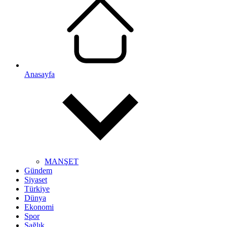
Anasayfa
MANŞET
Gündem
Siyaset
Türkiye
Dünya
Ekonomi
Spor
Sağlık