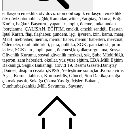
enflasyon
emeklilik
ötv
döviz
otomobil
sağlık
enflasyon
emeklilik
ötv
döviz
otomobil
sağlık,Kamudan,witter ,Yargıtay, Atama, Bağ-
Kur'lu, bağkur, Başvuru , yapanlar , toplu, ödeme, imkanından
,borçlanma, ÇALIŞAN, EĞİTİM, emekli, emekli sandığı, Esastan
İptal Kararı, flaş, flaşhaber, gundem, işçi, işveren, izin, kamu, maaş,
MEB, mebhaber, memur, memur haber, memur haberleri, mevzuat,
Ödemeler, okul müdürleri, para, politika, SGK, para iadesi , prim
iadesi, SGK'dan , toplu para , ödemesi,koşullar,sorgulama, Sosyal
Güvenlik Kurumu, sosyal güvenlik merkezi, ssk, Şube Müdürlüğü,
taşeron, zam haberleri, okullar, yüz yüze eğitim, EBA,Milli Eğitim
Bakanlığı, Sağlık Bakanlığı, Covid-19, Resmi Gazete,Danıştay
,Dairesi, disiplin cezaları,KPSS ,Yerleştirme sonuçları,Koronavirüs
Aşısı, Korona tablosu, Koronavirüs, Güncel, Son Dakika,sokağa
çıkmak yasak, Sokağa Çıkma Yasağı, İçişleri Bakanı,
Cumhurbaşkanlığı ,Milli Savunma , Sayıştay