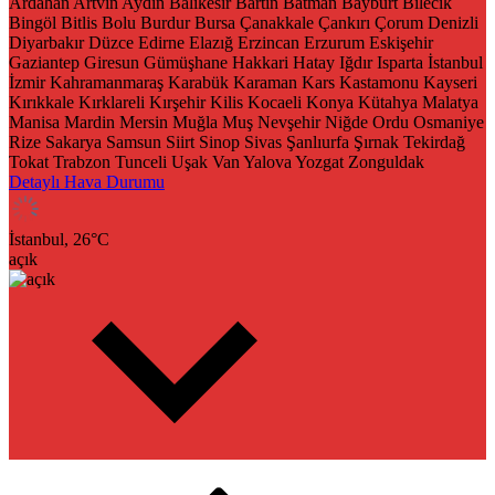
Ardahan
Artvin
Aydın
Balıkesir
Bartın
Batman
Bayburt
Bilecik
Bingöl
Bitlis
Bolu
Burdur
Bursa
Çanakkale
Çankırı
Çorum
Denizli
Diyarbakır
Düzce
Edirne
Elazığ
Erzincan
Erzurum
Eskişehir
Gaziantep
Giresun
Gümüşhane
Hakkari
Hatay
Iğdır
Isparta
İstanbul
İzmir
Kahramanmaraş
Karabük
Karaman
Kars
Kastamonu
Kayseri
Kırıkkale
Kırklareli
Kırşehir
Kilis
Kocaeli
Konya
Kütahya
Malatya
Manisa
Mardin
Mersin
Muğla
Muş
Nevşehir
Niğde
Ordu
Osmaniye
Rize
Sakarya
Samsun
Siirt
Sinop
Sivas
Şanlıurfa
Şırnak
Tekirdağ
Tokat
Trabzon
Tunceli
Uşak
Van
Yalova
Yozgat
Zonguldak
Detaylı Hava Durumu
İstanbul,
26
°C
açık