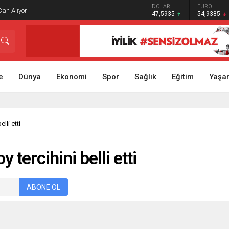
GRAM ALTIN
DOLAR
EURO
Can Alıyor!
6.465,12
47,5935
54,9385
e
Dünya
Ekonomi
Spor
Sağlık
Eğitim
Yaşa
lli etti
 tercihini belli etti
ABONE OL