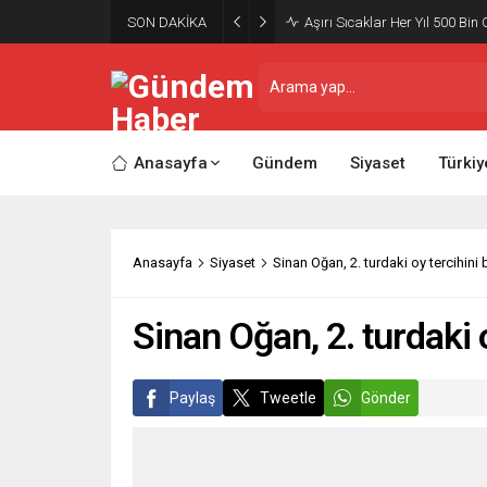
SON DAKİKA
Aşırı Sıcaklar Her Yıl 500 Bin 
Anasayfa
Gündem
Siyaset
Türkiy
Anasayfa
Siyaset
Sinan Oğan, 2. turdaki oy tercihini be
Sinan Oğan, 2. turdaki oy
Paylaş
Tweetle
Gönder