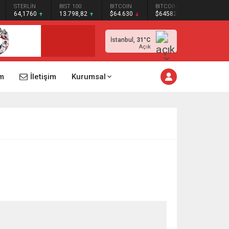
STERLİN
BIST 100
BITCOIN
BITCOIN
64,1760
13.798,82
$64.630
$64582
İstanbul,
31
°C
Açık
m
İletişim
Kurumsal