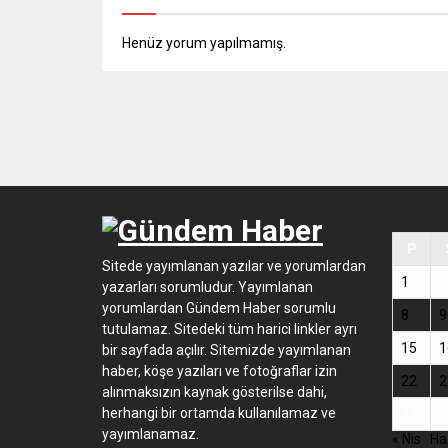
Henüz yorum yapılmamış.
P
Sitede yayımlanan yazılar ve yorumlardan
1
2
yazarları sorumludur. Yayımlanan
yorumlardan Gündem Haber sorumlu
8
9
tutulamaz. Sitedeki tüm harici linkler ayrı
15
1
bir sayfada açılır. Sitemizde yayımlanan
haber, köşe yazıları ve fotoğraflar izin
22
2
alınmaksızın kaynak gösterilse dahi,
herhangi bir ortamda kullanılamaz ve
29
3
yayımlanamaz.
« Nis
Ha