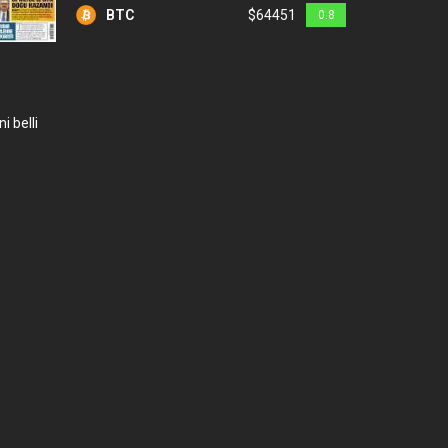
BTC
$64451
0.8