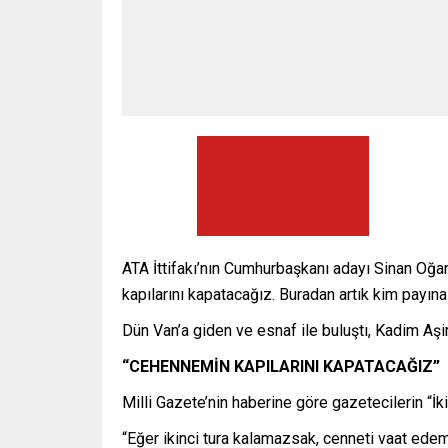
ATA İttifakı’nın Cumhurbaşkanı adayı Sinan Oğan
kapılarını kapatacağız. Buradan artık kim payın
Dün Van’a giden ve esnaf ile buluştı, Kadim Aşir
“CEHENNEMİN KAPILARINI KAPATACAĞIZ”
Milli Gazete’nin haberine göre gazetecilerin “
“Eğer ikinci tura kalamazsak, cenneti vaat edeme