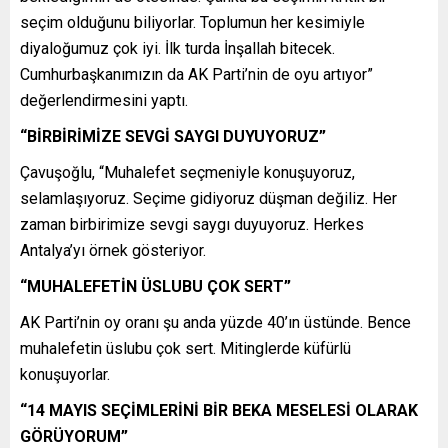
seçim olduğunu biliyorlar. Toplumun her kesimiyle
diyaloğumuz çok iyi. İlk turda İnşallah bitecek.
Cumhurbaşkanımızın da AK Parti’nin de oyu artıyor”
değerlendirmesini yaptı.
“BİRBİRİMİZE SEVGİ SAYGI DUYUYORUZ”
Çavuşoğlu, “Muhalefet seçmeniyle konuşuyoruz,
selamlaşıyoruz. Seçime gidiyoruz düşman değiliz. Her
zaman birbirimize sevgi saygı duyuyoruz. Herkes
Antalya’yı örnek gösteriyor.
“MUHALEFETİN ÜSLUBU ÇOK SERT”
AK Parti’nin oy oranı şu anda yüzde 40’ın üstünde. Bence
muhalefetin üslubu çok sert. Mitinglerde küfürlü
konuşuyorlar.
“14 MAYIS SEÇİMLERİNİ BİR BEKA MESELESİ OLARAK
GÖRÜYORUM”