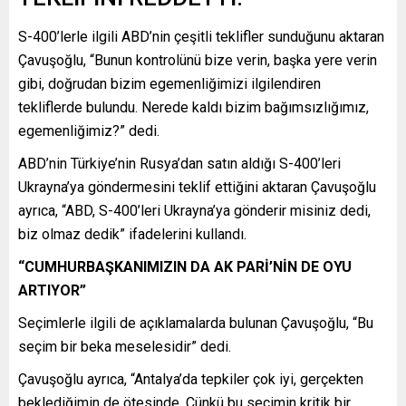
S-400’lerle ilgili ABD’nin çeşitli teklifler sunduğunu aktaran
Çavuşoğlu, “Bunun kontrolünü bize verin, başka yere verin
gibi, doğrudan bizim egemenliğimizi ilgilendiren
tekliflerde bulundu. Nerede kaldı bizim bağımsızlığımız,
egemenliğimiz?” dedi.
ABD’nin Türkiye’nin Rusya’dan satın aldığı S-400’leri
Ukrayna’ya göndermesini teklif ettiğini aktaran Çavuşoğlu
ayrıca, “ABD, S-400’leri Ukrayna’ya gönderir misiniz dedi,
biz olmaz dedik” ifadelerini kullandı.
“CUMHURBAŞKANIMIZIN DA AK PARİ’NİN DE OYU
ARTIYOR”
Seçimlerle ilgili de açıklamalarda bulunan Çavuşoğlu, “Bu
seçim bir beka meselesidir” dedi.
Çavuşoğlu ayrıca, “Antalya’da tepkiler çok iyi, gerçekten
beklediğimin de ötesinde. Çünkü bu seçimin kritik bir