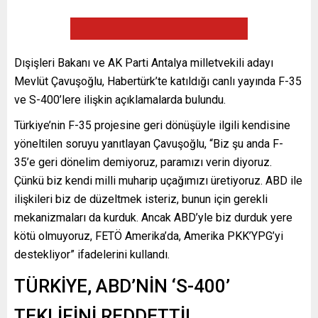
Dışişleri Bakanı ve AK Parti Antalya milletvekili adayı
Mevlüt Çavuşoğlu, Habertürk’te katıldığı canlı yayında F-35
ve S-400’lere ilişkin açıklamalarda bulundu.
Türkiye’nin F-35 projesine geri dönüşüyle ilgili kendisine
yöneltilen soruyu yanıtlayan Çavuşoğlu, “Biz şu anda F-
35’e geri dönelim demiyoruz, paramızı verin diyoruz.
Çünkü biz kendi milli muharip uçağımızı üretiyoruz. ABD ile
ilişkileri biz de düzeltmek isteriz, bunun için gerekli
mekanizmaları da kurduk. Ancak ABD’yle biz durduk yere
kötü olmuyoruz, FETÖ Amerika’da, Amerika PKK’YPG’yi
destekliyor” ifadelerini kullandı.
TÜRKİYE, ABD’NİN ‘S-400’
TEKLİFİNİ REDDETTİ!