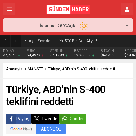
İstanbul,
26
°C
Açık
Aşırı Sıcaklar Her Yıl 500 Bin Can Alıyor!
DOLAR
EURO
STERLİN
BIST 100
BITCOIN
BITCOI
47,7040
54,9979
64,1883
13.866,67
$64.413
$6436
Anasayfa
MANŞET
Türkiye, ABD’nin S-400 teklifini reddetti
Türkiye, ABD’nin S-400
teklifini reddetti
Paylaş
Tweetle
Gönder
ABONE OL