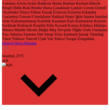
Ardahan
Artvin
Aydın
Balıkesir
Bartın
Batman
Bayburt
Bilecik
Bingöl
Bitlis
Bolu
Burdur
Bursa
Çanakkale
Çankırı
Çorum
Denizli
Diyarbakır
Düzce
Edirne
Elazığ
Erzincan
Erzurum
Eskişehir
Gaziantep
Giresun
Gümüşhane
Hakkari
Hatay
Iğdır
Isparta
İstanbul
İzmir
Kahramanmaraş
Karabük
Karaman
Kars
Kastamonu
Kayseri
Kırıkkale
Kırklareli
Kırşehir
Kilis
Kocaeli
Konya
Kütahya
Malatya
Manisa
Mardin
Mersin
Muğla
Muş
Nevşehir
Niğde
Ordu
Osmaniye
Rize
Sakarya
Samsun
Siirt
Sinop
Sivas
Şanlıurfa
Şırnak
Tekirdağ
Tokat
Trabzon
Tunceli
Uşak
Van
Yalova
Yozgat
Zonguldak
Detaylı Hava Durumu
İstanbul,
25
°C
açık