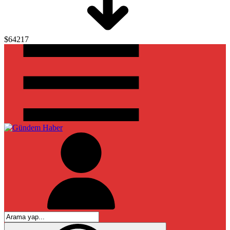
$64217