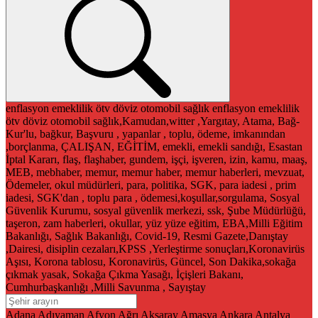
enflasyon
emeklilik
ötv
döviz
otomobil
sağlık
enflasyon
emeklilik
ötv
döviz
otomobil
sağlık,Kamudan,witter ,Yargıtay, Atama, Bağ-
Kur'lu, bağkur, Başvuru , yapanlar , toplu, ödeme, imkanından
,borçlanma, ÇALIŞAN, EĞİTİM, emekli, emekli sandığı, Esastan
İptal Kararı, flaş, flaşhaber, gundem, işçi, işveren, izin, kamu, maaş,
MEB, mebhaber, memur, memur haber, memur haberleri, mevzuat,
Ödemeler, okul müdürleri, para, politika, SGK, para iadesi , prim
iadesi, SGK'dan , toplu para , ödemesi,koşullar,sorgulama, Sosyal
Güvenlik Kurumu, sosyal güvenlik merkezi, ssk, Şube Müdürlüğü,
taşeron, zam haberleri, okullar, yüz yüze eğitim, EBA,Milli Eğitim
Bakanlığı, Sağlık Bakanlığı, Covid-19, Resmi Gazete,Danıştay
,Dairesi, disiplin cezaları,KPSS ,Yerleştirme sonuçları,Koronavirüs
Aşısı, Korona tablosu, Koronavirüs, Güncel, Son Dakika,sokağa
çıkmak yasak, Sokağa Çıkma Yasağı, İçişleri Bakanı,
Cumhurbaşkanlığı ,Milli Savunma , Sayıştay
Adana
Adıyaman
Afyon
Ağrı
Aksaray
Amasya
Ankara
Antalya