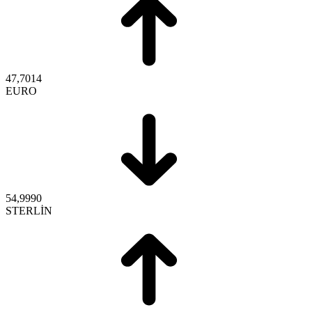
47,7014
EURO
54,9990
STERLİN