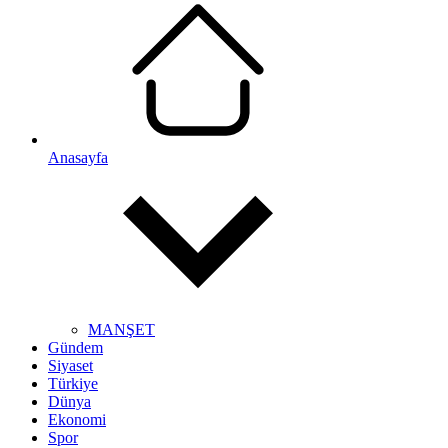
Anasayfa
MANŞET
Gündem
Siyaset
Türkiye
Dünya
Ekonomi
Spor