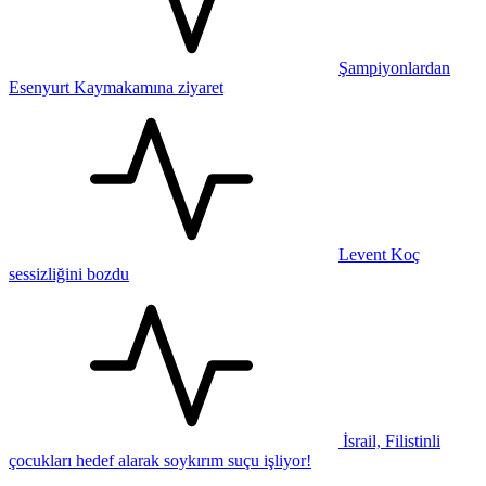
Şampiyonlardan
Esenyurt Kaymakamına ziyaret
Levent Koç
sessizliğini bozdu
İsrail, Filistinli
çocukları hedef alarak soykırım suçu işliyor!