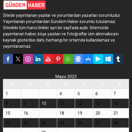
Sitede yayımlanan yazılar ve yorumlardan yazarları sorumludur.
Yayımlanan yorumlardan Gündem Haber sorumlu tutulamaz.
Sitedeki tüm harici linkler ayrı bir sayfada açılır. Sitemizde
yayımlanan haber, köşe yazıları ve fotoğraflar izin alınmaksızın
kaynak gösterilse dahi, herhangi bir ortamda kullanılamaz ve
yayımlanamaz.
Mayıs 2023
P
S
Ç
P
C
C
P
1
2
3
4
5
6
7
8
9
10
11
12
13
14
15
16
17
18
19
20
21
22
23
24
25
26
27
28