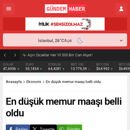
İstanbul,
26
°C
Açık
Aşırı Sıcaklar Her Yıl 500 Bin Can Alıyor!
DOLAR
EURO
STERLİN
BIST 100
BITCOIN
BITCOI
47,6936
55,1834
64,4281
13.779,39
$64.992
$6493
Anasayfa
Ekonomi
En düşük memur maaşı belli oldu
En düşük memur maaşı belli
oldu
Paylaş
Tweetle
Gönder