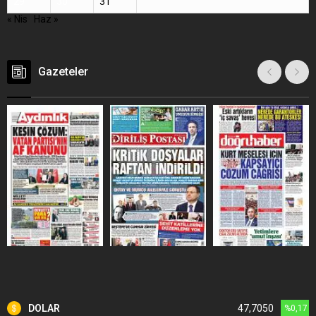
29
30
31
« Nis
Haz »
Gazeteler
DOLAR
47,7050
%0,17