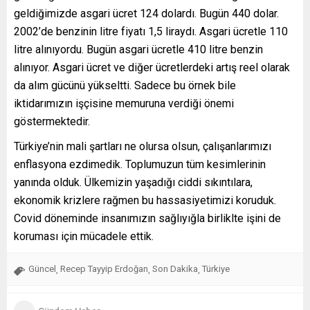
geldiğimizde asgari ücret 124 dolardı. Bugün 440 dolar.
2002’de benzinin litre fiyatı 1,5 liraydı. Asgari ücretle 110
litre alınıyordu. Bugün asgari ücretle 410 litre benzin
alınıyor. Asgari ücret ve diğer ücretlerdeki artış reel olarak
da alım gücünü yükseltti. Sadece bu örnek bile
iktidarımızın işçisine memuruna verdiği önemi
göstermektedir.
Türkiye’nin mali şartları ne olursa olsun, çalışanlarımızı
enflasyona ezdimedik. Toplumuzun tüm kesimlerinin
yanında olduk. Ülkemizin yaşadığı ciddi sıkıntılara,
ekonomik krizlere rağmen bu hassasiyetimizi koruduk.
Covid döneminde insanımızın sağlıyığla birliklte işini de
koruması için mücadele ettik.
Güncel
Recep Tayyip Erdoğan
Son Dakika
Türkiye
,
,
,