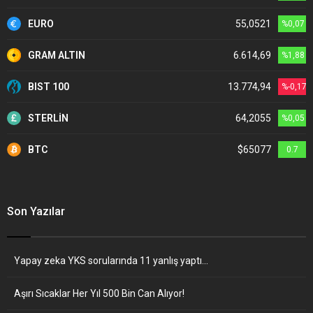
EURO
55,0521
%0,07
GRAM ALTIN
6.614,69
%1,88
BIST 100
13.774,94
%-0,17
STERLİN
64,2055
%0,05
BTC
$65077
0.7
Son Yazılar
Yapay zeka YKS sorularında 11 yanlış yaptı…
Aşırı Sıcaklar Her Yıl 500 Bin Can Alıyor!